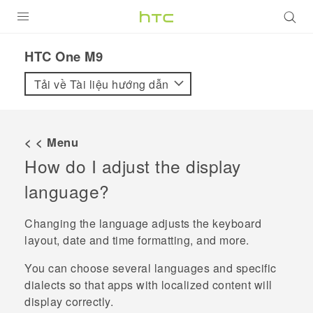
SẢN PHẨM
HTC One M9‎
VIVE
Tải về Tài liệu hướng dẫn
G REIGNS
ĐIỆN THOẠI THÔNG MINH
< < Menu
How do I adjust the display
VIVERSE
language?
ỨNG DỤNG
Changing the language adjusts the keyboard
HỖ TRỢ
layout, date and time formatting, and more.
You can choose several languages and specific
dialects so that apps with localized content will
display correctly.