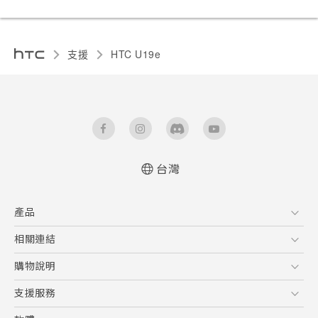
支援
HTC U19e‎
台灣
快速入門手冊
產品
使用手冊
Quick start guide
5G
相關連結
User manual
智慧型手機
HTC Research
購物說明
配件
購物須知
支援服務
VIVE
訂單管理
到府收送維修服務