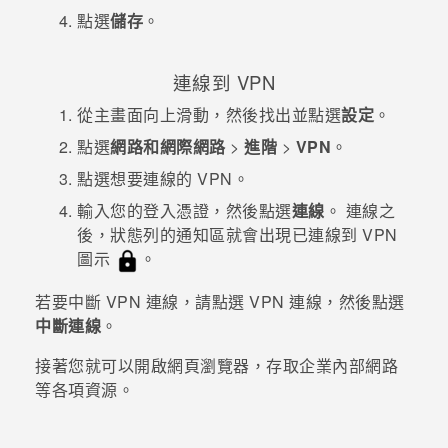
點選
儲存
。
連線到 VPN
從
主畫面
向上滑動，然後找出並點選
設定
。
點選
網路和網際網路
>
進階
>
VPN
。
點選想要連線的 VPN。
輸入您的登入憑證，然後點選
連線
。
連線之
後，狀態列的通知區就會出現已連線到 VPN
圖示
。
若要中斷 VPN 連線，請點選 VPN 連線，然後點選
中斷連線
。
接著您就可以開啟網頁瀏覽器，存取企業內部網路
等各項資源。