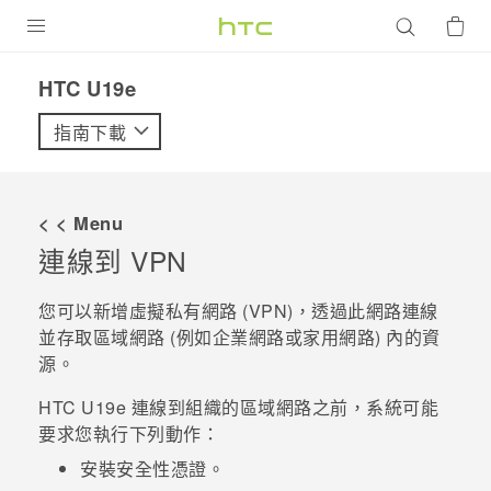
產品
HTC U19e‎
VIVE
指南下載
G REIGNS
智慧型手機
< < Menu
配件
連線到 VPN
VIVERSE
您可以新增虛擬私有網路 (VPN)，透過此網路連線
並存取區域網路 (例如企業網路或家用網路) 內的資
優惠專區
源。
焦點訊息
銷售門市
HTC U19e‍
連線到組織的區域網路之前，系統可能
校園專案
要求您執行下列動作：
銷售通路
支援服務
安裝安全性憑證。
企業採購
VIVELAND