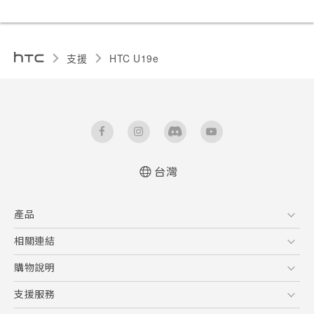
支援
HTC U19e‎
台灣
快速入門手冊
產品
使用手冊
Quick start guide
5G
相關連結
User manual
智慧型手機
HTC Research
購物說明
配件
購物須知
支援服務
VIVE
訂單管理