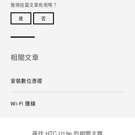
覺得這篇文章有用嗎？
是
否
感謝您！您的意見回報可協助他人查看最實用的資訊。
相關文章
安裝數位憑證
Wi-Fi 連線
尋找 HTC U19e 的相關主題