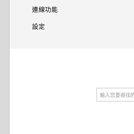
傳輸
連線功能
備份與重設
網際網路連線
從舊手機取得內容的方法
設定
無線分享
備份 HTC U19e‍
從 Android 手機傳輸內容
安全性
開啟或關閉數據連線
重設網路設定
一般設定
開啟或關閉藍牙
取得聯絡人及其他內容的其他方
管理數據使用量
設定螢幕鎖定
法
重設 HTC U19e‍ (硬重設)
連接藍牙耳機
調整音量和音效設定
Wi-Fi 連線
設定智慧鎖
在手機和電腦之間傳送相片、影
片及音樂
與藍牙裝置解除配對
變更來電鈴聲
連線到 VPN
關閉鎖定螢幕
使用藍牙接收檔案
變更通知音效
安裝數位憑證
關於 虹膜解鎖
使用 NFC
請勿打擾模式
使用 HTC U19e‍ 作為 Wi-Fi 熱
關於臉部辨識解鎖
點