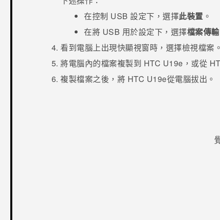
下述操作：
在
控制 USB
設定下，選擇
此裝置
。
在
將 USB 用於
設定下，選擇
檔案傳輸
看到電腦上出現快顯視窗時，選擇檢視檔案
將電腦內的檔案複製到
HTC U19e‍
，或從 H
複製檔案之後，將
HTC U19e‍
從電腦拔出。
感謝您！