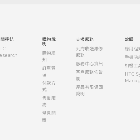
快速入門手冊
使用手冊
Quick start guide
User manual
相關連結
購物說
支援服務
軟體
明
TC
到府收送維修
應用程
購物須
esearch
服務
手機功
知
服務中心資訊
相機工
訂單管
客戶服務佈告
HTC S
理
欄
Manag
付款方
產品有限保固
式
說明
售後服
務
常見問
題