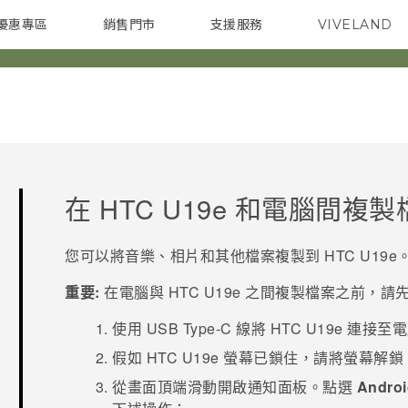
優惠專區
銷售門市
支援服務
VIVELAND
焦點訊息
智慧型手機
校園專案
銷售通路
配件
企業採購
在
HTC U19e‍
和電腦間複製
您可以將音樂、相片和其他檔案複製到
HTC U19e‍
重要:
在電腦與
HTC U19e‍
之間複製檔案之前，請
使用
USB Type-C
線將
HTC U19e‍
連接至電
假如
HTC U19e‍
螢幕已鎖住，請將螢幕解鎖
從畫面頂端滑動開啟通知面板。點選
Andro