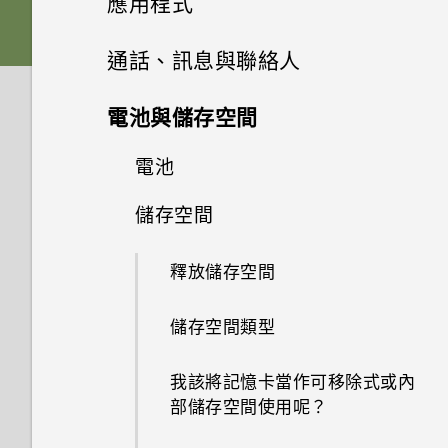
應用程式
記憶卡？
如何使用Find My Device尋找
通話與 SIM 卡
如果手機不斷重新啟動或無法開
更新
如何備份相片及影片？
手機或清除手機資料？
擷取手機畫面
機進入主畫面，該怎麼辦？
插入 nano SIM 卡和 microSD
進階相機功能
啟動列
生物辨識帶來的便利性
變更主畫面
Google 相簿
HTC 相機
通話、訊息與聯絡人
如何檢視 USB 隨身碟內的檔案
應用程式
卡
娛樂
我能將 Micro SIM 卡剪小為
如何在手機與電腦之間複製檔
與資料夾？
軟體與應用程式更新
何謂智慧鎖及如何使用？
HTC Sense 主畫面
手機無法充電時該怎麼做？
Nano SIM 卡以裝入 HTC 裝置
新增主畫面小工具
安裝及移除應用程式
選擇場景
HTC U19e‍ 的 Android 9.0
案？
設定主畫面桌布
選擇拍攝模式
手機通話功能
Google 相簿功能介紹
系統效能
電池與儲存空間
為何說出「OK Google」無法啟
為電池充電
內嗎？
設定遊戲助理
安裝軟體更新
為何手機設定螢幕鎖密碼後仍不
開啟或關閉睡眠模式
動 Google Assistant？
使用應用程式
為何電池電力消耗如此快速？
新增主畫面捷徑
手動調整相機設定
簡訊與多媒體簡訊
從 Google Play 商店取得應用
無線與網路
變更預設字型大小
縮放
檢視相片及影片
電池
使用智慧搜尋撥號
會鎖住？
為何手機反應緩慢且靜止不動？
切換手機開關
如何在未通話時讓電話撥號列出
程式
使用遊戲助理
安裝應用程式更新
HTC 和其他應用程式
鎖定螢幕
為何手機上的應用程式會當機並
我的聯絡人及其個人檔案圖片而
聯絡人
存取應用程式
如何節省電池電力？
設定與其他
分類小工具面板和啟動列上的應
拍攝 RAW 相片
儲存空間
關於訊息應用程式
手機能在找不到 Wi-Fi 或訊號
快速調整相片曝光
編輯相片
撥打分機號碼
延長電池使用時間的提示
為何重新開啟或開啟手機時出現
為何手機會自動關機？
強制關閉？
不是通話記錄？
初次設定手機
用程式
從網路下載應用程式
鎖定或解鎖按鍵列
太弱時自動切換至行動網路嗎？
從 Google Play 商店安裝應用
要求我輸入密碼以解密手機？
Boost+
觸控手勢
排列應用程式
聯絡人清單
如何找出手機的 IMEI/MEID 和
相機應用程式如何拍攝 RAW 相
傳送簡訊 (SMS)
釋放儲存空間
程式更新
拍攝相片
美化 RAW 相片
隱藏手機號碼
使用省電模式
手機異常過熱或溫度過高時該怎
如何知道我是否安裝了惡意的第
新增社交網路、電子郵件帳號等
移動主畫面項目
序號？
片？
解除安裝應用程式
管理在遊戲或應用程式中時的通
如何將手機的網際網路連線分享
麼辦？
三方應用程式？
HTC BlinkFeed
認識手機設定
應用程式捷徑
新增新的聯絡人
知
給其他裝置使用？
傳送多媒體訊息 (MMS)
儲存空間類型
場景偵測
剪輯影片
快速撥號
顯示電池百分比
鎖定和解鎖 HTC U19e‍ 的方式
移除主畫面項目
如何啟用或停用裝置管理員應用
拍攝全景相片
如何重新啟動手機以進入安全模
如何設定預設的簡訊應用程式？
HTC 主題
使用快速設定
程式？
切換最近使用的應用程式
編輯聯絡人的資訊
錄製螢幕畫面
我透過藍牙傳送了一些檔案到電
傳送群組訊息 (SMS)
我該將記憶卡當作可移除式或內
拍攝連續的相片
式？
變更慢動作影片的播放速度
撥打訊息、電子郵件或日曆活動
查看電池用量
選擇要用於數據連線的 nano
慢動作錄影
腦。檔案存到哪裡去了？
部儲存空間使用呢？
中的電話號碼
如何啟用開發人員選項？
郵件
重新啟動 HTC U19e‍ (軟體重設)
SIM 卡
同時使用兩個應用程式
聯繫聯絡人
適用於喇叭的 HTC BoomSound
回覆訊息
使用自拍計時器拍照
如何從通知面板中移除顯示特定
應用程式電池最佳化