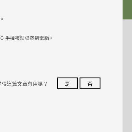
。
。
TC 手機複製檔案到電腦。
覺得這篇文章有用嗎？
是
否
您的意見回報可協助他人查看最實用的資訊。