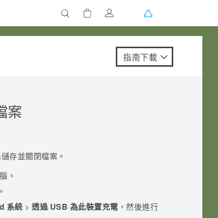
指南下載
檔案
。
先儲存並關閉檔案。
腦。
。
id 系統
>
透過 USB 為此裝置充電
，然後進行