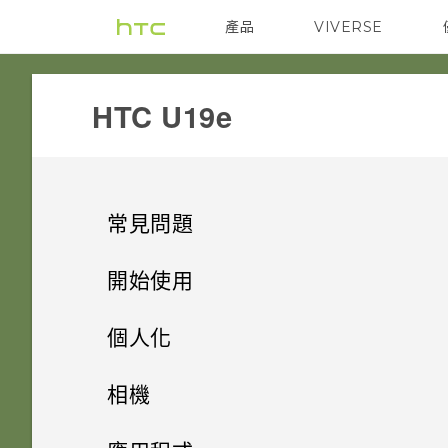
產品
VIVERSE
VIVE
G REIGNS
HTC U19e‎
常見問題
電源與充電
開始使用
安全性
手機上的各種便利功能
手機無法開機時該怎麼做？
個人化
儲存空間
打開包裝與設定
忘記了螢幕鎖定密碼、PIN 碼或
如何使用硬體按鍵重新啟動手
主畫面配置與字型
AI 相機
相機
圖形該怎麼辦？
機？
備份與傳輸
熟悉新手機的功能
如何將檔案與資料夾複製或移到
小工具與捷徑
HTC U19e‍ 概觀
遊戲助理
拍照和錄影
新增或移除小工具面板