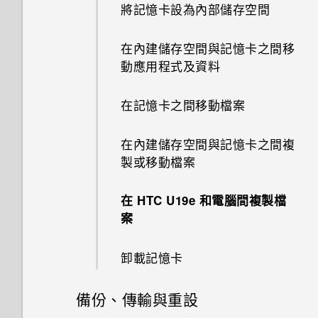
如何將電信業者的存取點名稱新
將記憶卡設為內部儲存空間
應用程式正在背景中執行的通
收到來電
如何無法在 Google Play Music
時鐘
通知
使用雙網路管理員管理 nano
使用子母畫面
增至手機？
匯入或複製聯絡人
知？
轉寄訊息
如何拍出更棒相片的小提示
中播放 WMA 音樂檔？
在應用程式中啟用背景限制
SIM 卡
在內建儲存空間與記憶卡之間移
緊急電話
氣象
選取、複製及貼上文字
控制應用程式權限
合併聯絡人資訊
動應用程式及資料
封鎖來自不歡迎的聯絡人訊息
自拍
通話期間可以執行的動作
錄音程式
輸入文字
設定預設應用程式
傳送聯絡人資訊
在記憶卡之間移動檔案
刪除訊息和對話
拍攝影片
設定多方通話
中文輸入
設定應用程式連結
聯絡人群組
在內建儲存空間與記憶卡之間複
變更設定和取得協助
使用 HDR 強化
製或移動檔案
通話記錄
停用應用程式
私密聯絡人
用散景模式拍攝相片
在 HTC U19e‍ 和電腦間複製檔
切換靜音、震動和一般模式
案
在相片中加入動態貼圖
本國撥號
卸載記憶卡
備份、傳輸與重設