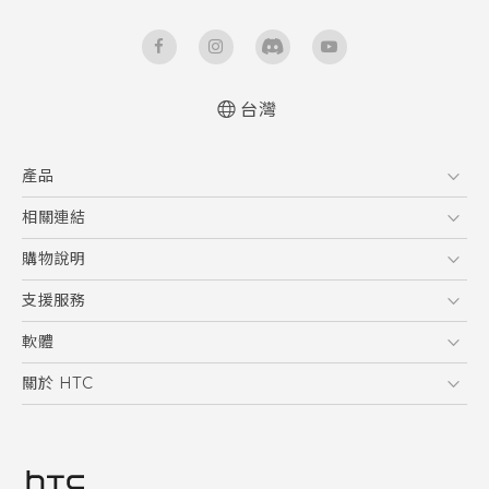
台灣
快速入門手冊
產品
使用手冊
Quick start guide
5G
相關連結
User manual
智慧型手機
HTC Research
購物說明
配件
購物須知
支援服務
VIVE
訂單管理
到府收送維修服務
軟體
付款方式
服務中心資訊
應用程式
關於 HTC
售後服務
客戶服務佈告欄
手機功能
ESG
常見問題
產品有限保固說明
相機工具
新聞稿
HTC Sync Manager
投資人