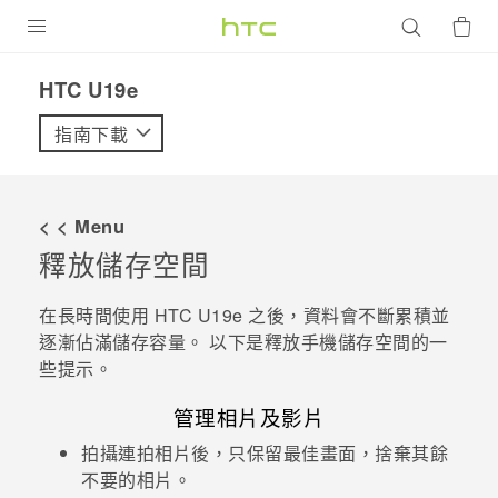
產品
HTC U19e‎
VIVE
指南下載
G REIGNS
智慧型手機
< < Menu
配件
釋放儲存空間
VIVERSE
在長時間使用
HTC U19e‍
之後，資料會不斷累積並
逐漸佔滿儲存容量。 以下是釋放手機儲存空間的一
優惠專區
些提示。
焦點訊息
銷售門市
管理相片及影片
校園專案
銷售通路
支援服務
拍攝連拍相片後，只保留最佳畫面，捨棄其餘
不要的相片。
企業採購
VIVELAND