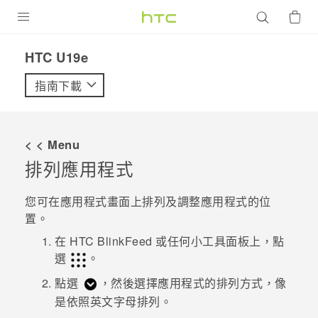
產品
HTC U19e‎
VIVE
指南下載
G REIGNS
智慧型手機
< < Menu
配件
排列應用程式
VIVERSE
您可在
應用程式
畫面上排列及調整應用程式的位
置。
優惠專區
在
HTC BlinkFeed
或任何小工具面板上，點
焦點訊息
銷售門市
選
。
校園專案
點選
，然後選擇應用程式的排列方式，像
銷售通路
支援服務
是依照英文字母排列。
企業採購
VIVELAND