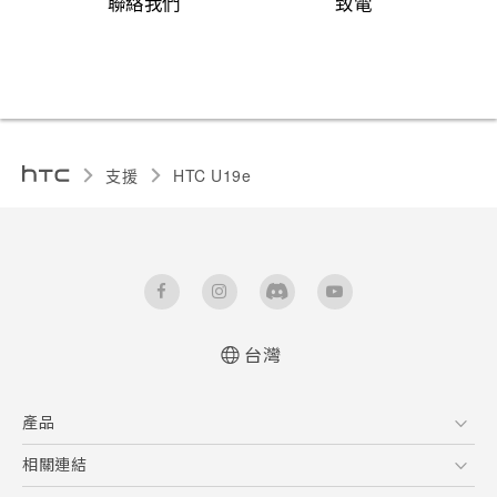
聯絡我們
致電
支援
HTC U19e‎
台灣
快速入門手冊
產品
使用手冊
Quick start guide
5G
相關連結
User manual
智慧型手機