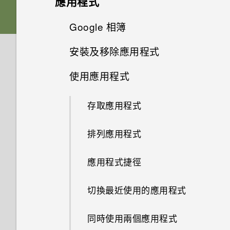
應用程式
記憶卡？
如何使用Find My Device尋找
通話與 SIM 卡
如果手機不斷重新啟動或無法開
更新
如何備份相片及影片？
手機或清除手機資料？
擷取手機畫面
機進入主畫面，該怎麼辦？
插入 nano SIM 卡和 microSD
進階相機功能
啟動列
生物辨識帶來的便利性
變更主畫面
Google 相簿
HTC 相機
如何檢視 USB 隨身碟內的檔案
應用程式
卡
娛樂
我能將 Micro SIM 卡剪小為
如何在手機與電腦之間複製檔
與資料夾？
軟體與應用程式更新
何謂智慧鎖及如何使用？
HTC Sense 主畫面
手機無法充電時該怎麼做？
Nano SIM 卡以裝入 HTC 裝置
新增主畫面小工具
安裝及移除應用程式
選擇場景
HTC U19e‍ 的 Android 9.0
案？
設定主畫面桌布
選擇拍攝模式
Google 相簿功能介紹
系統效能
為何說出「OK Google」無法啟
為電池充電
內嗎？
設定遊戲助理
安裝軟體更新
為何手機設定螢幕鎖密碼後仍不
開啟或關閉睡眠模式
動 Google Assistant？
使用應用程式
為何電池電力消耗如此快速？
新增主畫面捷徑
手動調整相機設定
從 Google Play 商店取得應用
無線與網路
變更預設字型大小
縮放
檢視相片及影片
會鎖住？
為何手機反應緩慢且靜止不動？
切換手機開關
如何在未通話時讓電話撥號列出
程式
使用遊戲助理
安裝應用程式更新
鎖定螢幕
為何手機上的應用程式會當機並
我的聯絡人及其個人檔案圖片而
存取應用程式
如何節省電池電力？
設定與其他
分類小工具面板和啟動列上的應
拍攝 RAW 相片
手機能在找不到 Wi-Fi 或訊號
快速調整相片曝光
編輯相片
為何重新開啟或開啟手機時出現
為何手機會自動關機？
強制關閉？
不是通話記錄？
初次設定手機
用程式
從網路下載應用程式
鎖定或解鎖按鍵列
太弱時自動切換至行動網路嗎？
從 Google Play 商店安裝應用
要求我輸入密碼以解密手機？
觸控手勢
排列應用程式
如何找出手機的 IMEI/MEID 和
相機應用程式如何拍攝 RAW 相
程式更新
拍攝相片
美化 RAW 相片
手機異常過熱或溫度過高時該怎
如何知道我是否安裝了惡意的第
新增社交網路、電子郵件帳號等
移動主畫面項目
序號？
片？
解除安裝應用程式
管理在遊戲或應用程式中時的通
如何將手機的網際網路連線分享
麼辦？
三方應用程式？
認識手機設定
應用程式捷徑
知
給其他裝置使用？
場景偵測
剪輯影片
鎖定和解鎖 HTC U19e‍ 的方式
移除主畫面項目
如何啟用或停用裝置管理員應用
拍攝全景相片
如何重新啟動手機以進入安全模
如何設定預設的簡訊應用程式？
使用快速設定
程式？
切換最近使用的應用程式
錄製螢幕畫面
我透過藍牙傳送了一些檔案到電
拍攝連續的相片
式？
變更慢動作影片的播放速度
選擇要用於數據連線的 nano
慢動作錄影
腦。檔案存到哪裡去了？
如何啟用開發人員選項？
重新啟動 HTC U19e‍ (軟體重設)
SIM 卡
同時使用兩個應用程式
適用於喇叭的 HTC BoomSound
使用自拍計時器拍照
如何從通知面板中移除顯示特定