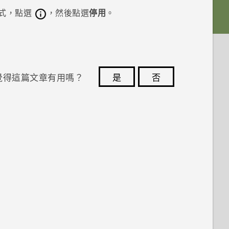
式，點選
，然後點選
停用
。
覺得這篇文章有用嗎？
是
否
您的意見回報可協助他人查看最實用的資訊。