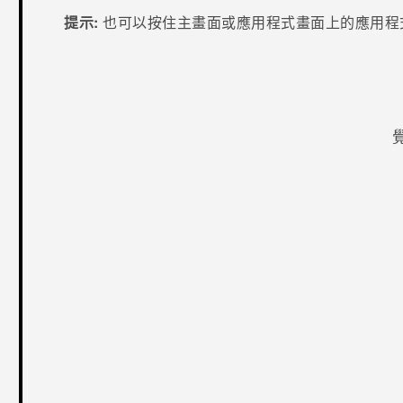
提示:
也可以按住
主畫面
或
應用程式
畫面上的應用程
感謝您！