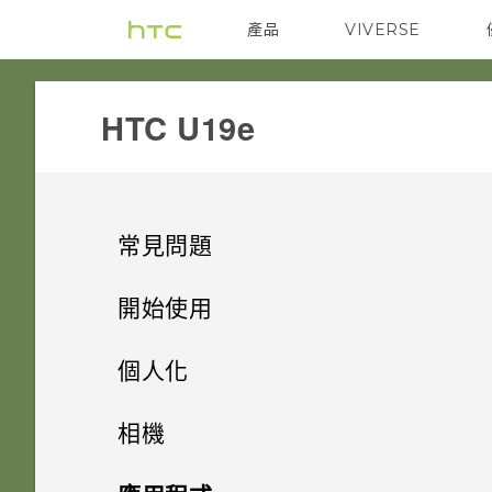
產品
VIVERSE
VIVE
G REIGNS
HTC U19e‎
常見問題
電源與充電
開始使用
安全性
手機上的各種便利功能
手機無法開機時該怎麼做？
個人化
儲存空間
打開包裝與設定
忘記了螢幕鎖定密碼、PIN 碼或
如何使用硬體按鍵重新啟動手
主畫面配置與字型
AI 相機
相機
圖形該怎麼辦？
機？
備份與傳輸
熟悉新手機的功能
如何將檔案與資料夾複製或移到
小工具與捷徑
HTC U19e‍ 概觀
遊戲助理
拍照和錄影
新增或移除小工具面板