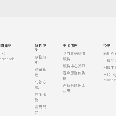
快速入門手冊
使用手冊
Quick start guide
User manual
相關連結
購物說
支援服務
軟體
明
TC
到府收送維修
應用程
購物須
esearch
服務
手機功
知
服務中心資訊
相機工
訂單管
客戶服務佈告
HTC S
理
欄
Manag
付款方
產品有限保固
式
說明
售後服
務
常見問
題