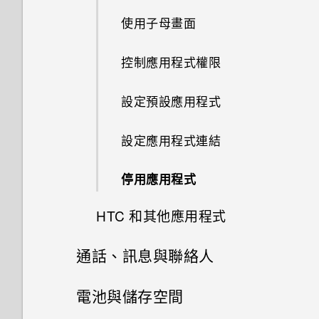
如何將電信業者的存取點名稱新
應用程式正在背景中執行的通
如何無法在 Google Play Music
通知
使用雙網路管理員管理 nano
使用子母畫面
增至手機？
知？
如何拍出更棒相片的小提示
中播放 WMA 音樂檔？
SIM 卡
選取、複製及貼上文字
控制應用程式權限
自拍
輸入文字
設定預設應用程式
拍攝影片
中文輸入
設定應用程式連結
使用 HDR 強化
停用應用程式
用散景模式拍攝相片
HTC 和其他應用程式
在相片中加入動態貼圖
通話、訊息與聯絡人
Boost+
手機通話功能
電池與儲存空間
HTC BlinkFeed