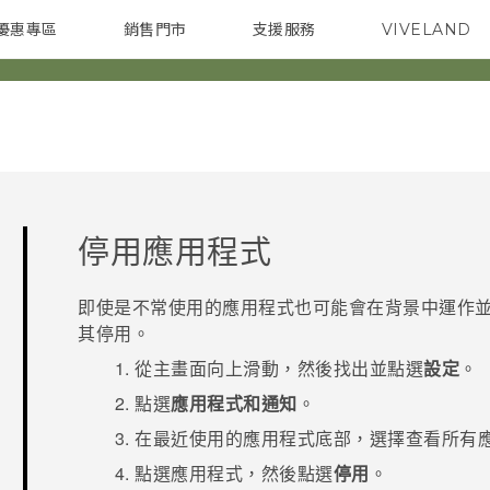
優惠專區
銷售門市
支援服務
VIVELAND
焦點訊息
智慧型手機
校園專案
銷售通路
配件
企業採購
停用應用程式
即使是不常使用的應用程式也可能會在背景中運作並
其停用。
從
主畫面
向上滑動，然後找出並點選
設定
。
點選
應用程式和通知
。
在
最近使用的應用程式
底部，選擇查看所有
點選應用程式，然後點選
停用
。