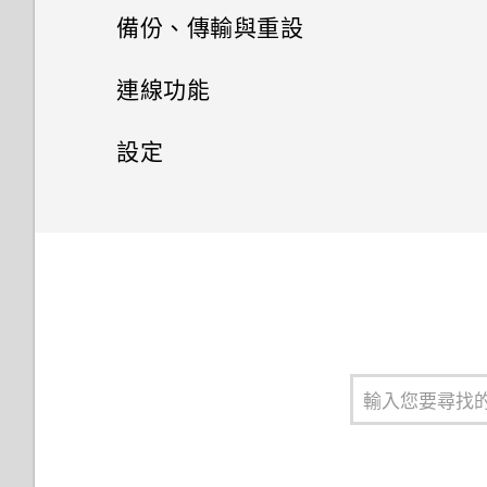
簡訊與多媒體簡訊
電池
使用智慧搜尋撥號
備份、傳輸與重設
HTC 主題
聯絡人
儲存空間
關於訊息應用程式
撥打分機號碼
傳輸
延長電池使用時間的提示
郵件
連線功能
聯絡人清單
傳送簡訊 (SMS)
備份與重設
釋放儲存空間
隱藏手機號碼
使用省電模式
網際網路連線
從舊手機取得內容的方法
時鐘
設定
新增新的聯絡人
傳送多媒體訊息 (MMS)
儲存空間類型
無線分享
備份 HTC U19e‍
快速撥號
顯示電池百分比
從 Android 手機傳輸內容
安全性
氣象
開啟或關閉數據連線
編輯聯絡人的資訊
傳送群組訊息 (SMS)
我該將記憶卡當作可移除式或內
重設網路設定
一般設定
開啟或關閉藍牙
撥打訊息、電子郵件或日曆活動
查看電池用量
取得聯絡人及其他內容的其他方
錄音程式
管理數據使用量
設定螢幕鎖定
部儲存空間使用呢？
中的電話號碼
法
聯繫聯絡人
回覆訊息
重設 HTC U19e‍ (硬重設)
連接藍牙耳機
調整音量和音效設定
應用程式電池最佳化
Wi-Fi 連線
設定智慧鎖
將記憶卡設為內部儲存空間
收到來電
在手機和電腦之間傳送相片、影
匯入或複製聯絡人
轉寄訊息
片及音樂
與藍牙裝置解除配對
變更來電鈴聲
在應用程式中啟用背景限制
連線到 VPN
關閉鎖定螢幕
在內建儲存空間與記憶卡之間移
緊急電話
合併聯絡人資訊
動應用程式及資料
封鎖來自不歡迎的聯絡人訊息
使用藍牙接收檔案
變更通知音效
安裝數位憑證
關於 虹膜解鎖
通話期間可以執行的動作
傳送聯絡人資訊
在記憶卡之間移動檔案