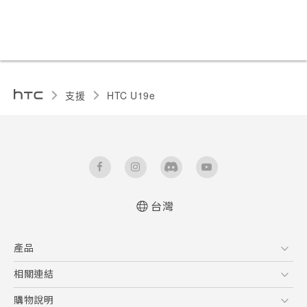
支援
HTC U19e‎
台灣
快速入門手冊
產品
使用手冊
Quick start guide
5G
相關連結
User manual
智慧型手機
HTC Research
購物說明