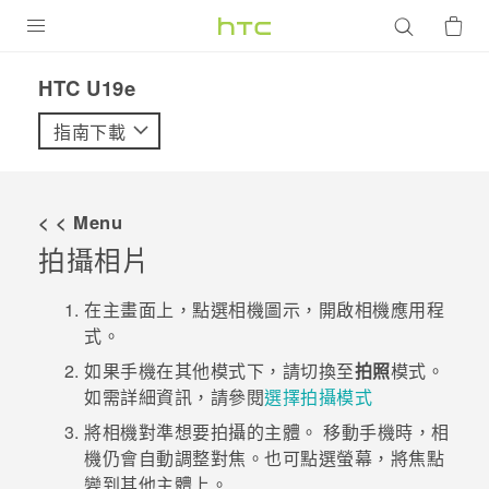
產品
HTC U19e‎
VIVE
指南下載
G REIGNS
智慧型手機
< < Menu
配件
拍攝相片
VIVERSE
在
主畫面
上，點選相機圖示，開啟
相機
應用程
式。
優惠專區
如果手機在其他模式下，請切換至
拍照
模式。
焦點訊息
銷售門市
如需詳細資訊，請參閱
選擇拍攝模式
校園專案
將相機對準想要拍攝的主體。
移動手機時，相
銷售通路
支援服務
機仍會自動調整對焦。也可點選螢幕，將焦點
企業採購
變到其他主體上。
VIVELAND