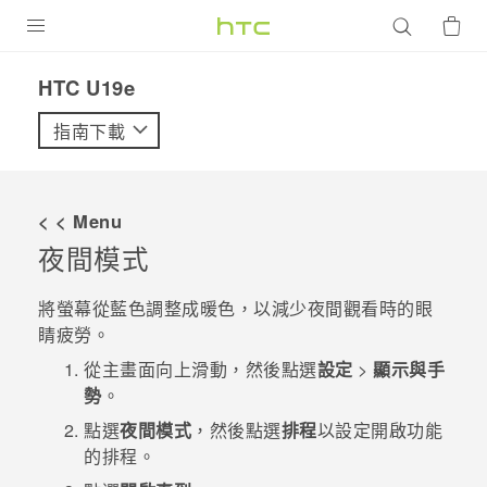
產品
HTC U19e‎
VIVE
指南下載
G REIGNS
智慧型手機
< < Menu
配件
夜間模式
VIVERSE
將螢幕從藍色調整成暖色，以減少夜間觀看時的眼
睛疲勞。
優惠專區
從
主畫面
向上滑動，然後點選
設定
>
顯示與手
焦點訊息
銷售門市
勢
。
校園專案
點選
夜間模式
，然後點選
排程
以設定開啟功能
銷售通路
支援服務
的排程。
企業採購
VIVELAND