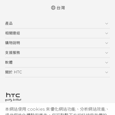
台灣
快速入門手冊
產品
使用手冊
Quick start guide
5G
相關連結
User manual
智慧型手機
HTC Research
購物說明
配件
購物須知
支援服務
VIVE
訂單管理
到府收送維修服務
軟體
付款方式
服務中心資訊
應用程式
關於 HTC
售後服務
客戶服務佈告欄
手機功能
ESG
常見問題
產品有限保固說明
相機工具
新聞稿
HTC Sync Manager
投資人
加入 HTC
本網站使用 cookies 來優化網站功能、分析網站效能、
© 2011-2026 HTC Corporation
隱私權政策