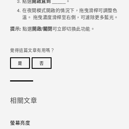
點選
開啟直到 _____
。
在
夜間模式
開啟的情況下，拖曳滑桿可調整色
登入
溫。
拖曳
濃度
滑桿至右側，可濾除更多藍光。
提示:
點選
開啟/關閉
可立即切換此功能。
覺得這篇文章有用嗎？
是
否
感謝您！您的意見回報可協助他人查看最實用的資訊。
相關文章
螢幕亮度