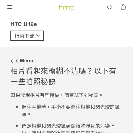
產品
HTC U19e‎
VIVE
指南下載
G REIGNS
智慧型手機
< < Menu
配件
相片看起來模糊不清嗎？以下有
一些拍照秘訣
VIVERSE
優惠專區
如果發現相片有些模糊，請嘗試下列秘訣。
焦點訊息
銷售門市
握住手機時，手指不要遮住相機和閃光燈的鏡
頭。
校園專案
銷售通路
支援服務
確定相機和閃光燈鏡頭保持乾淨且未沾染指
企業採購
VIVELAND
紋，請用柔軟乾淨的細纖維布擦去髒汙。