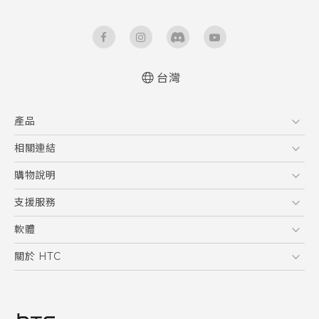
台灣
快速入門手冊
產品
使用手冊
Quick start guide
5G
相關連結
User manual
智慧型手機
HTC Research
購物說明
配件
購物須知
支援服務
VIVE
訂單管理
到府收送維修服務
軟體
付款方式
服務中心資訊
應用程式
關於 HTC
售後服務
客戶服務佈告欄
手機功能
ESG
常見問題
產品有限保固說明
相機工具
新聞稿