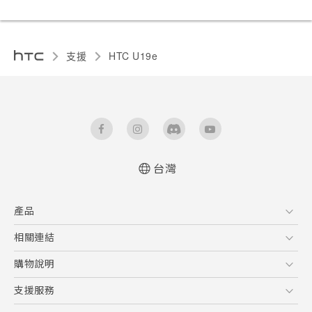
支援
HTC U19e‎
台灣
快速入門手冊
產品
使用手冊
Quick start guide
5G
相關連結
User manual
智慧型手機
HTC Research
購物說明
配件
購物須知
支援服務
VIVE
訂單管理