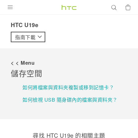
產品
HTC U19e‎
VIVE
指南下載
G REIGNS
智慧型手機
< < Menu
配件
儲存空間
VIVERSE
如何將檔案與資料夾複製或移到記憶卡？
優惠專區
如何檢視 USB 隨身碟內的檔案與資料夾？
焦點訊息
銷售門市
校園專案
銷售通路
支援服務
企業採購
尋找 HTC U19e 的相關主題
VIVELAND