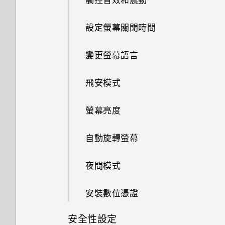
編輯相片
在手機儲存空間和記憶卡之間移
法
Apple TV
管理已下載應用程式的異常活動
通話期間可以執行的動作
刪除主題
重新啟動 HTC U Play (軟體重
搜尋電子郵件訊息
新增社交網路、電子郵件帳號等
合併聯絡人資訊
動應用程式及資料
封鎖不要的訊息
自拍
設定 HTC Sense Companion
應用程式電池最佳化
設)
重設 HTC U Play (硬體重設)
使用 HTC U Play作為Wi-Fi熱
設定螢幕關閉時間
張貼到社交網路
美化 RAW 相片
在手機和電腦之間傳送相片、影
傳送音樂至 Blackfire 相容喇叭
管理在背景中執行的應用程式
設定多方通話
點
選擇主畫面桌面
使用 Exchange ActiveSync 電
指紋辨識器
傳送聯絡人資訊
在記憶卡之間移動檔案
片及音樂
複製訊息到 Nano SIM 卡
拍攝全景自拍
檢視詳細資料
通知
子郵件
變更螢幕語言
從 HTC BlinkFeed 移除內容
剪輯影片
將音樂傳送至支援 Qualcomm
針對部分應用程式建立解鎖圖形
通話記錄
透過 USB 網路共用分享手機的
使用貼圖作為應用程式圖示
聯絡人群組
在手機儲存空間與記憶卡之間複
刪除訊息和對話
AllPlay 智慧媒體平台的喇叭
拍攝超廣角全景自拍照
網際網路連線
Motion Launch 手勢啟動
新增電子郵件帳號
飛安模式
編輯高動態縮時攝影影片
製檔案
切換靜音、震動和一般模式
多張桌布
私密聯絡人
開啟或關閉 藍牙
拍攝全景相片
選取、複製及貼上文字
智慧同步有何作用？
螢幕亮度
在 HTC U Play 和電腦間複製檔
本國撥號
依時間而變換的桌布
案
連接藍牙耳機
輸入文字
自動旋轉螢幕
鎖定螢幕桌布
卸載記憶卡
與藍牙裝置解除配對
如何加快輸入速度？
夜間模式
使用藍牙接收檔案
中文輸入
安裝數位憑證
使用 NFC
安全性設定
取得協助與疑難排解