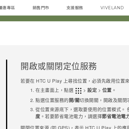
優惠專區
銷售門市
支援服務
VIVELAND
焦點訊息
智慧型手機
校園專案
銷售通路
配件
企業採購
開啟或關閉定位服務
若要在
HTC U Play
上尋找位置，必須先啟用位置
在
主畫面
上，點選
>
設定
>
位置
。
點選位置服務的
開/關
切換開關，開啟及關閉
從
位置來源
底下，選取要使用的位置模式。
度
。若要節省電池電力，請選擇
節省電池電
關閉位置來源 (如 GPS)，表示
HTC U Play
上的應