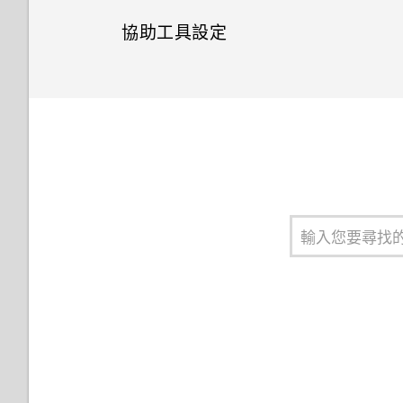
協助工具設定
為 Nano SIM 卡指派 PIN 碼
協助工具功能
設定螢幕鎖定
協助工具設定
設定智慧鎖
開啟或關閉縮放比例手勢
關閉鎖定螢幕
使用 TalkBack 導覽 HTC U
Play