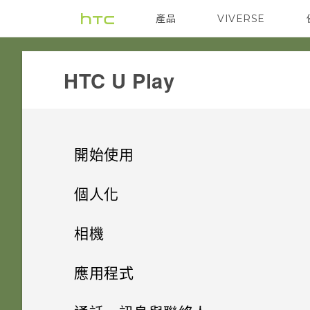
產品
VIVERSE
VIVE
G REIGNS
HTC U Play‎
開始使用
手機上的各種便利功能
個人化
打開包裝與設定
主畫面配置與字型
相機有哪些特殊功能
相機
熟悉新手機的功能
小工具與捷徑
HTC U Play 概觀
豐富的音效
拍照和錄影
新增或移除小工具面板
應用程式
更新
音效偏好設定
HTC Sense 首頁
卡片固定座
進階相機功能
啟動列
指紋感應器
變更主畫面
安裝及移除應用程式
相機畫面