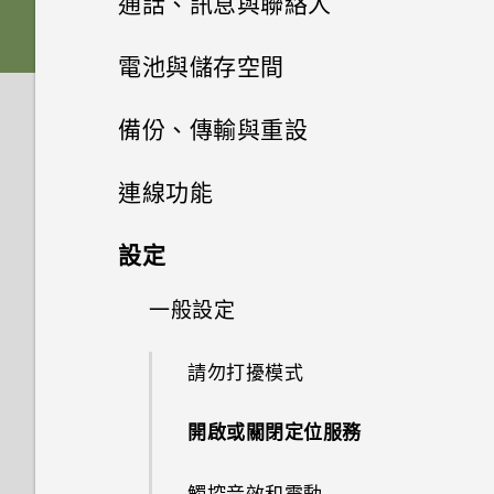
通話、訊息與聯絡人
軟體與應用程式更新
休眠模式
變更來電鈴聲
Nano SIM 卡
新增主畫面小工具
管理應用程式
使用 Zoe 動態拍照
Boost+
設定主畫面桌布
選擇拍攝模式
手機通話功能
從 Play 商店取得應用程式
電池與儲存空間
安裝軟體更新
將螢幕解鎖
變更通知音效
HTC BlinkFeed
SD 卡
新增主畫面捷徑
拍攝高動態縮時攝影影片
簡訊與多媒體簡訊
排列應用程式
完全個人專屬
變更預設字型大小
拍攝相片
從網路下載應用程式
電池
使用智慧搜尋撥號
備份、傳輸與重設
安裝應用程式更新
主題
動作手勢
設定預設音量
聯絡人
何謂 HTC BlinkFeed？
為電池充電
分類小工具面板和啟動列上的應
選擇場景
控制應用程式權限
儲存空間
Android 6.0 Marshmallow
傳送簡訊 (SMS)
設定相片品質和大小
解除安裝應用程式
撥打分機號碼
備份與重設
延長電池使用時間的提示
連線功能
用程式
Boost+
從 Play 商店 安裝應用程式更新
郵件
何謂 HTC 主題？
觸控手勢
設定您專屬 HTC USonic 耳機
開啟或關閉 HTC BlinkFeed
切換手機開關
聯絡人清單
手動調整相機設定
設定預設應用程式
HTC Sense Companion
如何在訊息內加入簽名？
傳輸
釋放儲存空間
提示：如何拍出更棒的相片
快速撥號
使用省電功能
網際網路連線
備份檔案、資料和設定的方式
設定
移動主畫面項目
氣象和時鐘
關於 Boost+
下載主題或個別項目
認識手機設定
查看郵件
餐廳推薦
選擇要連線到 4G LTE 網路的
新增新的聯絡人
拍攝 RAW 相片
設定應用程式連結
傳送多媒體訊息 (MMS)
儲存空間類型
無線分享
拍攝影片
從舊手機傳輸內容的方法
撥打訊息、電子郵件或日曆活動
極致省電模式
使用 Android 備份服務
一般設定
開啟或關閉數據連線
Google 相簿
Nano SIM 卡
移除主畫面項目
查看氣象
開啟或關閉 Smart Boost
中的電話號碼
自行建立主題
使用快速設定
傳送電子郵件訊息
在 HTC BlinkFeed 上新增內容
編輯聯絡人的資訊
相機應用程式如何拍攝 RAW 相
停用應用程式
傳送群組訊息
我該將記憶卡當作可移除式或內
快速調整相片曝光
從Android手機傳輸內容
HTC Connect 是什麼？
錄音機
顯示電池百分比
從先前的 HTC 手機還原
管理數據使用量
請勿打擾模式
的方式
使用雙網路管理員管理 Nano
Google 相簿功能介紹
何謂 HTC Sense 首頁小工具？
片？
使用時鐘
部儲存空間使用呢？
手動清除垃圾檔案
收到來電
尋找主題
擷取手機畫面
讀取及回覆電子郵件訊息
SIM 卡
聯繫聯絡人
轉寄訊息
HTC Sense Companion
拍攝連續的相片
透過iCloud傳送iPhone內容
使用 HTC Connect 分享媒體
查看電池用量
錄音
備份聯絡人與訊息
Wi-Fi 連線
開啟或關閉定位服務
自訂重點消息摘要
檢視相片及影片
將記憶卡設為內部儲存空間
最佳化在前景中執行的應用程式
緊急電話
編輯主題
旅行模式
管理電子郵件訊息
初次設定 HTC U Play
匯入或複製聯絡人
將訊息移到受保護的收件匣
使用 HDR
何謂 HTC Sense Companion？
取得聯絡人及其他內容的其他方
將音樂串流到 AirPlay 喇叭或
查看電池記錄
重設網路設定
連線到 VPN
觸控音效和震動
在 HTC BlinkFeed 上播放影片