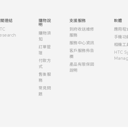
使用手冊
安全與法令注意事項
相關連結
購物說
支援服務
軟體
明
TC
到府收送維修
應用程
購物須
esearch
服務
手機功
知
服務中心資訊
相機工
訂單管
客戶服務佈告
HTC S
理
欄
Manag
付款方
產品有限保固
式
說明
售後服
務
常見問
題