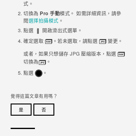
式。
登入
切換為
Pro 手動
模式。
如需詳細資訊，請參
閱
選擇拍攝模式
。
點選
開啟滑出式選單。
確定選取
。若未選取，請點選
變更。
或者，如果只想儲存 JPG 壓縮版本，點選
切換為
。
點選
。
覺得這篇文章有用嗎？
是
否
感謝您！您的意見回報可協助他人查看最實用的資訊。