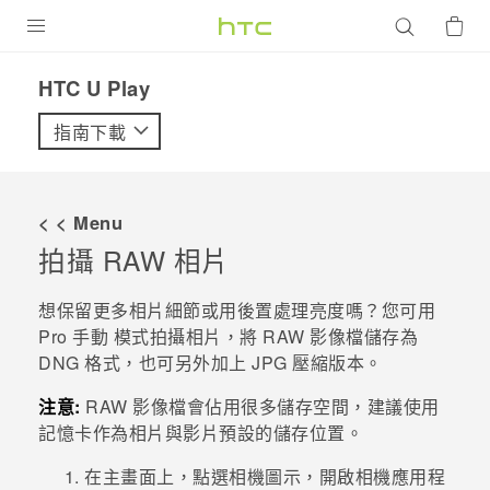
產品
HTC U Play‎
VIVE
指南下載
G REIGNS
智慧型手機
< < Menu
配件
拍攝 RAW 相片
VIVERSE
想保留更多相片細節或用後置處理亮度嗎？您可用
Pro 手動
模式拍攝相片，將 RAW 影像檔儲存為
優惠專區
DNG 格式，也可另外加上 JPG 壓縮版本。
焦點訊息
銷售門市
注意:
RAW 影像檔會佔用很多儲存空間，建議使用
校園專案
記憶卡作為相片與影片預設的儲存位置。
銷售通路
支援服務
企業採購
在
主畫面
上，點選相機圖示，開啟
相機
應用程
VIVELAND