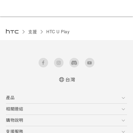
支援
HTC U Play‎
台灣
快速入門手冊
產品
使用手冊
安全與法令注意事項
5G
相關連結
智慧型手機
HTC Research
購物說明
配件
購物須知
支援服務