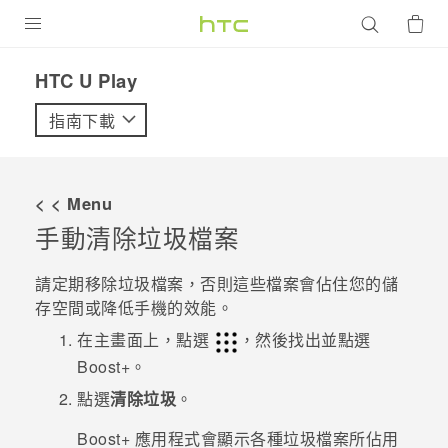
產品
HTC U Play‎
VIVE
指南下載
G REIGNS
智慧型手機
< < Menu
配件
手動清除垃圾檔案
VIVERSE
請定期移除垃圾檔案，否則這些檔案會佔住您的儲
存空間或降低手機的效能。
優惠專區
在主畫面上，點選
，然後找出並點選
焦點訊息
銷售門市
Boost+
。
校園專案
點選
清除垃圾
。
銷售通路
支援服務
企業採購
Boost+
應用程式會顯示各種垃圾檔案所佔用
VIVELAND