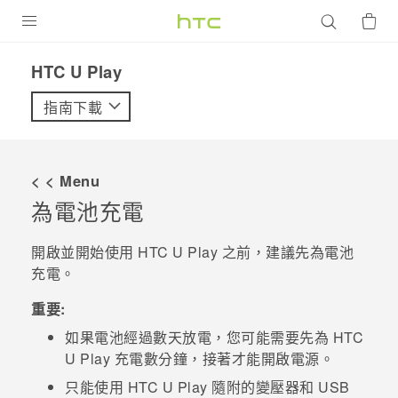
產品
HTC U Play‎
VIVE
指南下載
G REIGNS
智慧型手機
< < Menu
配件
為電池充電
VIVERSE
開啟並開始使用
HTC U Play
之前，建議先為電池
充電。
優惠專區
重要:
焦點訊息
銷售門市
如果電池經過數天放電，您可能需要先為
HTC
校園專案
銷售通路
支援服務
U Play
充電數分鐘，接著才能開啟電源。
企業採購
只能使用
HTC U Play
隨附的變壓器和
USB
VIVELAND