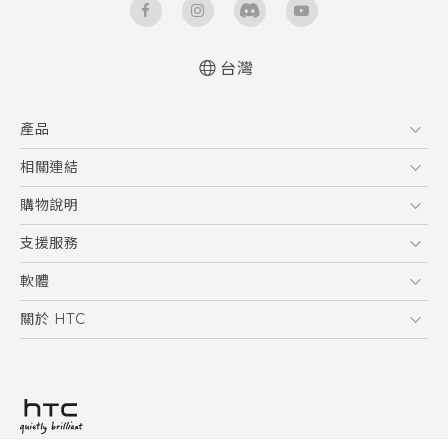
台灣
快速入門手冊
產品
使用手冊
安全與法令注意事項
5G
相關連結
智慧型手機
HTC Research
購物說明
配件
購物須知
支援服務
VIVE
訂單管理
到府收送維修服務
軟體
付款方式
服務中心資訊
應用程式
關於 HTC
售後服務
客戶服務佈告欄
手機功能
ESG
常見問題
產品有限保固說明
相機工具
新聞稿
HTC Sync Manager
投資人
加入 HTC