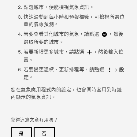
點選城市，便能檢視氣象資訊。
登入
快速滑動到
每小時
和
預報
標籤，可檢視所選位
置的氣象預測。
若要查看其他城市的氣象，請點選
，然後
選取所要的城市。
若要新增更多城市，請點選
，然後輸入位
置。
若要變更溫標、更新排程等，請點選
>
設
定
。
您在
氣象
應用程式內的設定，也會同時套用到
時鐘
內顯示的氣象資訊。
覺得這篇文章有用嗎？
是
否