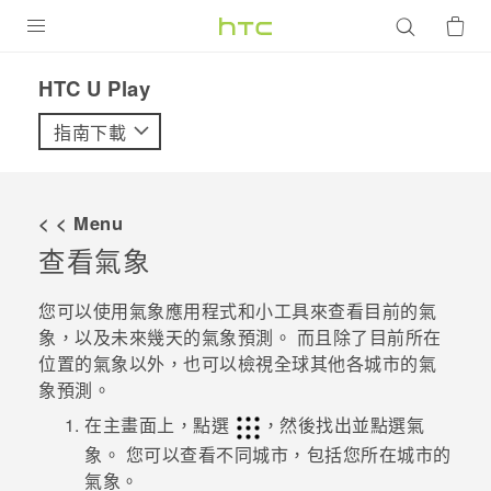
產品
HTC U Play‎
VIVE
指南下載
G REIGNS
智慧型手機
< < Menu
配件
查看
氣象
VIVERSE
您可以使用
氣象
應用程式和小工具來查看目前的氣
象，以及未來幾天的氣象預測。 而且除了目前所在
優惠專區
位置的氣象以外，也可以檢視全球其他各城市的氣
象預測。
焦點訊息
銷售門市
在主畫面上，點選
，然後找出並點選
氣
校園專案
銷售通路
支援服務
象
。
您可以查看不同城市，包括您所在城市的
企業採購
氣象。
VIVELAND