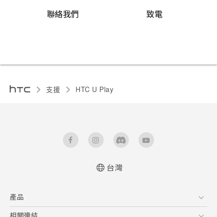
聯絡我們
致電
支援
HTC U Play‎
台灣
快速入門手冊
產品
使用手冊
安全與法令注意事項
5G
相關連結