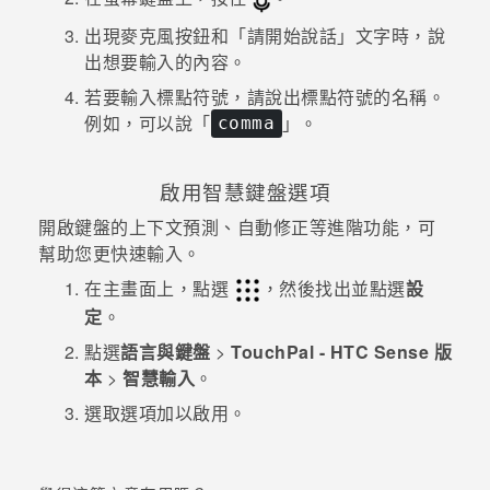
出現麥克風按鈕和「請開始說話」文字時，說
出想要輸入的內容。
若要輸入標點符號，請說出標點符號的名稱。
例如，可以說「
」。
comma
啟用智慧鍵盤選項
開啟鍵盤的上下文預測、自動修正等進階功能，可
幫助您更快速輸入。
在
主畫面
上，點選
，然後找出並點選
設
定
。
點選
語言與鍵盤
>
TouchPal - HTC Sense 版
本
>
智慧輸入
。
選取選項加以啟用。