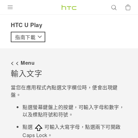
產品
HTC U Play‎
VIVE
指南下載
G REIGNS
智慧型手機
< < Menu
配件
輸入文字
VIVERSE
當您在應用程式內點選文字欄位時，便會出現鍵
盤。
優惠專區
點選螢幕鍵盤上的按鍵，可輸入字母和數字，
焦點訊息
銷售門市
以及標點符號和符號。
校園專案
銷售通路
支援服務
點選
可輸入大寫字母，點選兩下可開啟
企業採購
Caps Lock。
VIVELAND