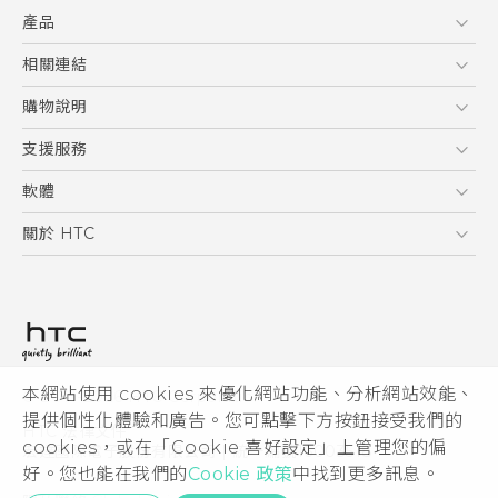
產品
使用手冊
安全與法令注意事項
5G
相關連結
智慧型手機
HTC Research
購物說明
配件
購物須知
支援服務
VIVE
訂單管理
到府收送維修服務
軟體
付款方式
服務中心資訊
應用程式
關於 HTC
售後服務
客戶服務佈告欄
手機功能
ESG
常見問題
產品有限保固說明
相機工具
新聞稿
HTC Sync Manager
投資人
加入 HTC
本網站使用 cookies 來優化網站功能、分析網站效能、
© 2011-2026 HTC Corporation
隱私權政策
提供個性化體驗和廣告。您可點擊下方按鈕接受我們的
HTC 法律文件
產品安全性
cookies，或在「Cookie 喜好設定」上管理您的偏
宏達國際電子股份有限公司 | 統一編號16003518
好。您也能在我們的
Cookie 政策
中找到更多訊息。
Cookie