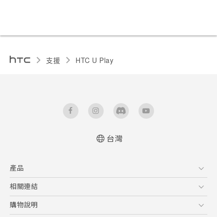
支援
HTC U Play‎
台灣
快速入門手冊
產品
使用手冊
安全與法令注意事項
5G
相關連結
智慧型手機
HTC Research
購物說明
配件