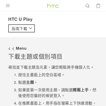
產品
HTC U Play‎
VIVE
指南下載
G REIGNS
智慧型手機
< < Menu
配件
下載主題或個別項目
VIVERSE
尋找並下載主題及元素，讓您輕鬆將手機個人化。
優惠專區
按住
主畫面
上的空白區域。
點選
主題
。
焦點訊息
銷售門市
如果是第一次使用
主題
，請點選
輕鬆上手
，然
校園專案
銷售通路
支援服務
後使用您偏好的帳號登入。
企業採購
在
推薦
畫面上，用手指在螢幕上下快速滑動，
VIVELAND