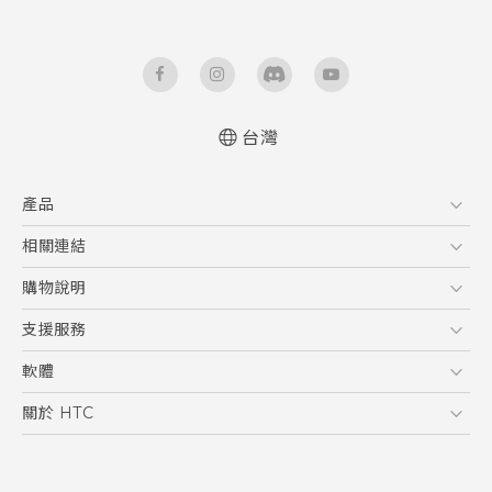
台灣
快速入門手冊
產品
使用手冊
安全與法令注意事項
5G
相關連結
智慧型手機
HTC Research
購物說明
配件
購物須知
支援服務
VIVE
訂單管理
到府收送維修服務
軟體
付款方式
服務中心資訊
應用程式
關於 HTC
售後服務
客戶服務佈告欄
手機功能
ESG
常見問題
產品有限保固說明
相機工具
新聞稿