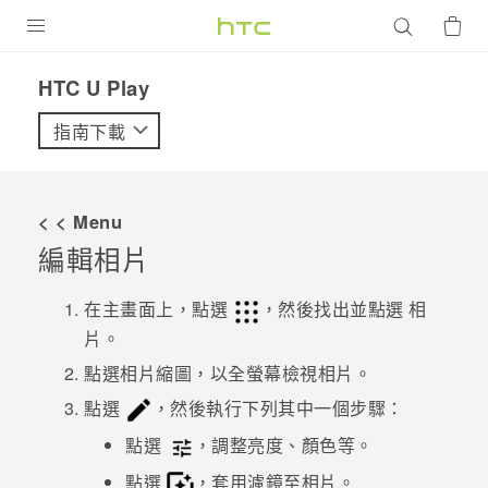
產品
HTC U Play‎
VIVE
指南下載
G REIGNS
智慧型手機
< < Menu
配件
編輯相片
VIVERSE
在主畫面上，點選
，然後找出並點選
相
片
。
優惠專區
點選相片縮圖，以全螢幕檢視相片。
焦點訊息
銷售門市
點選
，然後執行下列其中一個步驟：
校園專案
銷售通路
支援服務
點選
，調整亮度、顏色等。
企業採購
點選
，套用濾鏡至相片。
VIVELAND