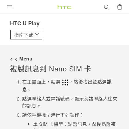
產品
HTC U Play‎
VIVE
指南下載
G REIGNS
智慧型手機
< < Menu
配件
複製訊息到
Nano SIM
卡
VIVERSE
在
主畫面
上，點選
，然後找出並點選
訊
息
。
優惠專區
點選聯絡人或電話號碼，顯示與該聯絡人往來
焦點訊息
銷售門市
的訊息。
校園專案
請依手機機型進行下列動作：
銷售通路
支援服務
單 SIM 卡機型：
點選訊息，然後點選
複
企業採購
VIVELAND