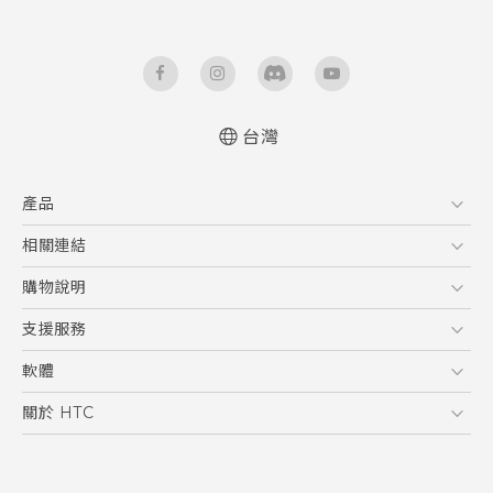
台灣
快速入門手冊
產品
使用手冊
安全與法令注意事項
5G
相關連結
智慧型手機
HTC Research
購物說明
配件
購物須知
支援服務
VIVE
訂單管理
到府收送維修服務
軟體
付款方式
服務中心資訊
應用程式
關於 HTC
售後服務
客戶服務佈告欄
手機功能
ESG
常見問題
產品有限保固說明
相機工具
新聞稿