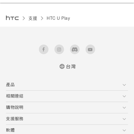
支援
HTC U Play‎
台灣
快速入門手冊
產品
使用手冊
安全與法令注意事項
5G
相關連結
智慧型手機
HTC Research
購物說明
配件
購物須知
支援服務
VIVE
訂單管理
到府收送維修服務
軟體