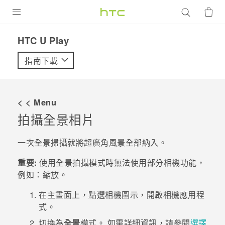
產品
HTC U Play‎
VIVE
指南下載
G REIGNS
智慧型手機
< < Menu
配件
拍攝全景相片
VIVERSE
一次全景掃攝就將超廣角風景全部納入。
優惠專區
重要:
使用全景拍攝模式時無法使用部分相機功能，
例如：縮放。
焦點訊息
銷售門市
在
主畫面
上，點選相機圖示，開啟
相機
應用程
校園專案
銷售通路
支援服務
式。
企業採購
切換為
全景
模式。
如需詳細資訊，請參閱
選擇
VIVELAND