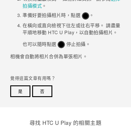
拍攝模式
。
登入
準備好要拍攝相片時，點選
。
在橫向或直向檢視下往左或往右平移。
請盡量
平順地移動
HTC U Play
，以自動拍攝相片。
也可以隨時點選
停止拍攝。
相機會自動將相片合併為單張相片。
覺得這篇文章有用嗎？
是
否
感謝您！您的意見回報可協助他人查看最實用的資訊。
尋找 HTC U Play 的相關主題