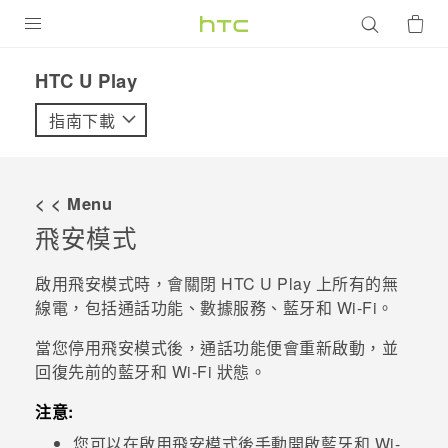
產品
HTC U Play‎
VIVE
指南下載
G REIGNS
智慧型手機
< < Menu
配件
飛安模式
VIVERSE
啟用飛安模式時，會關閉
HTC U Play
上所有的無
線電，包括通話功能、數據服務、
藍牙
和
Wi-Fi
。
優惠專區
當您停用飛安模式後，通話功能便會重新啟動，並
焦點訊息
銷售門市
回復先前的
藍牙
和
Wi-Fi
狀態。
校園專案
銷售通路
支援服務
注意:
企業採購
您可以在啟用飛安模式後手動開啟
藍牙
和
Wi-
VIVELAND