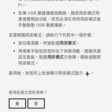
Fi
。
登入
如果 USB 數據連線為開啟，啟用飛安模式時
便會關閉該功能，而您必須在停用飛安模式後
手動啟動 USB 數據連線。
若要開關飛安模式，請執行下列其中一個步驟：
按住
電源
鍵，然後點選
飛安模式
。
用兩根手指從狀態列往下快速滑動，開啟快速
設定面板。點選
飛安模式
方塊磚，開啟或關閉
飛安模式。
啟用後，狀態列上就會顯示飛安模式圖示
。
覺得這篇文章有用嗎？
是
否
感謝您！您的意見回報可協助他人查看最實用的資訊。