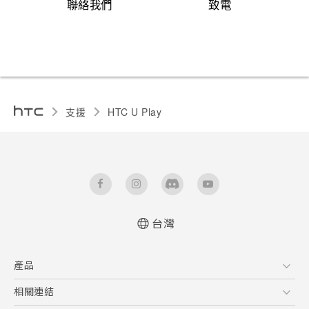
聯絡我們
致電
支援
HTC U Play‎
台灣
快速入門手冊
產品
使用手冊
安全與法令注意事項
5G
相關連結