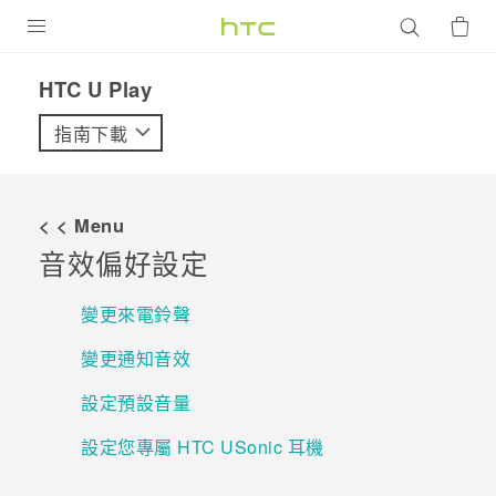
產品
HTC U Play‎
VIVE
指南下載
G REIGNS
智慧型手機
< < Menu
配件
音效偏好設定
VIVERSE
變更來電鈴聲
優惠專區
變更通知音效
焦點訊息
銷售門市
設定預設音量
校園專案
銷售通路
支援服務
設定您專屬 HTC USonic 耳機
企業採購
VIVELAND