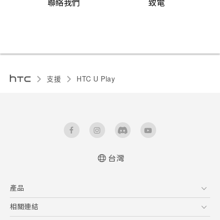
聯絡我們
致電
支援
HTC U Play‎
台灣
快速入門手冊
產品
使用手冊
安全與法令注意事項
5G
相關連結