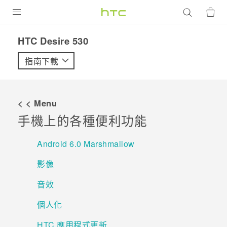
產品
HTC Desire 530‎
VIVE
指南下載
G REIGNS
智慧型手機
< < Menu
配件
手機上的各種便利功能
VIVERSE
Android 6.0 Marshmallow
優惠專區
影像
焦點訊息
銷售門市
音效
校園專案
銷售通路
支援服務
個人化
企業採購
HTC 應用程式更新
VIVELAND