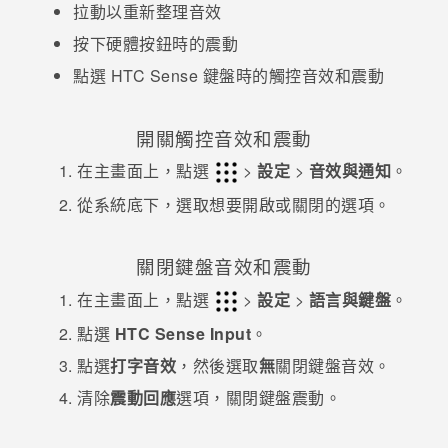
拉動以重新整理音效
登入
按下硬體按鈕時的震動
點選
HTC Sense
鍵盤時的觸控音效和震動
開關觸控音效和震動
在
主畫面
上，點選
>
設定
>
音效與通知
。
從
系統
底下，選取想要開啟或關閉的選項。
關閉鍵盤音效和震動
在
主畫面
上，點選
>
設定
>
語言與鍵盤
。
點選
HTC Sense Input
。
點選
打字音效
，然後選取
無
關閉鍵盤音效。
清除
震動回應
選項，關閉鍵盤震動。