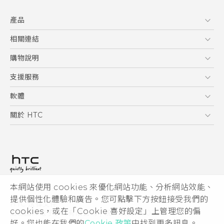
快速入門手冊
產品
使用手冊
5G
相關連結
智慧型手機
HTC Research
購物說明
配件
購物須知
支援服務
VIVE
訂單管理
到府收送維修服務
軟體
付款方式
服務中心資訊
應用程式
關於 HTC
售後服務
客戶服務佈告欄
手機功能
ESG
常見問題
產品有限保固說明
相機工具
新聞稿
HTC Sync Manager
投資人
加入 HTC
本網站使用 cookies 來優化網站功能、分析網站效能、
© 2011-2026 HTC Corporation
隱私權政策
提供個性化體驗和廣告。您可點擊下方按鈕接受我們的
HTC 法律文件
產品安全性
cookies，或在「Cookie 喜好設定」上管理您的偏
宏達國際電子股份有限公司 | 統一編號16003518
好。您也能在我們的
Cookie 政策
中找到更多訊息。