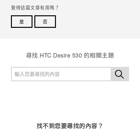
覺得這篇文章有用嗎？
是
否
感謝您！您的意見回報可協助他人查看最實用的資訊。
尋找 HTC Desire 530 的相關主題
找不到您要尋找的內容？