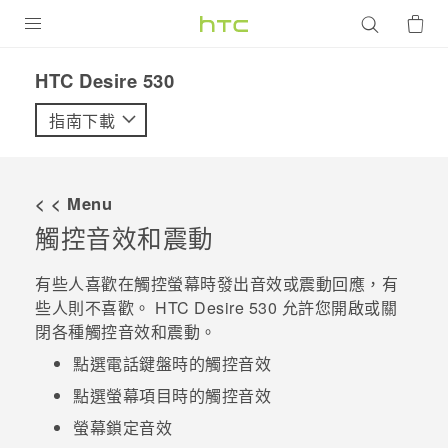
產品
HTC Desire 530‎
VIVE
指南下載
G REIGNS
智慧型手機
< < Menu
配件
觸控音效和震動
VIVERSE
有些人喜歡在觸控螢幕時發出音效或震動回應，有
些人則不喜歡。
HTC Desire 530
允許您開啟或關
優惠專區
閉各種觸控音效和震動。
焦點訊息
銷售門市
點選電話鍵盤時的觸控音效
校園專案
點選螢幕項目時的觸控音效
銷售通路
支援服務
螢幕鎖定音效
企業採購
VIVELAND