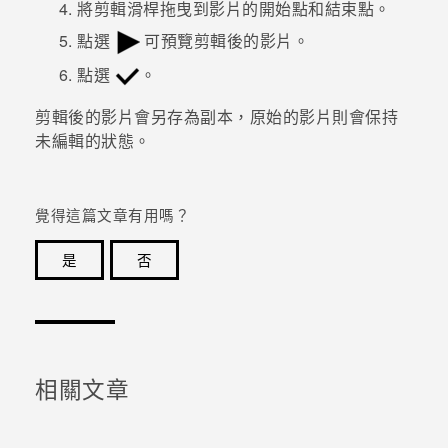
將剪輯滑桿拖曳到影片的開始點和結束點。
點選
可預覽剪輯後的影片。
登入
點選
。
剪輯後的影片會另存為副本，原始的影片則會保持
未編輯的狀態。
覺得這篇文章有用嗎？
是
否
感謝您！您的意見回報可協助他人查看最實用的資訊。
相關文章