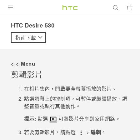
產品
HTC Desire 530‎
VIVE
指南下載
G REIGNS
智慧型手機
< < Menu
配件
剪輯影片
VIVERSE
在
相片集
內，開啟要全螢幕播放的影片。
優惠專區
點選螢幕上的控制項，可暫停或繼續播放、調
整音量或執行其他動作。
焦點訊息
銷售門市
提示:
點選
可將影片分享到家用網路。
校園專案
銷售通路
支援服務
若要剪輯影片，請點選
>
編輯
。
企業採購
VIVELAND