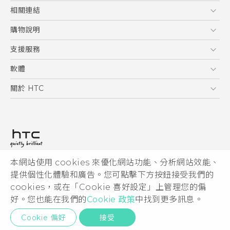
5G
相關連結
智慧型手機
HTC Research
購物說明
配件
購物須知
支援服務
VIVE
訂單管理
到府收送維修服務
軟體
付款方式
服務中心資訊
應用程式
關於 HTC
售後服務
客戶服務佈告欄
手機功能
ESG
常見問題
產品有限保固說明
相機工具
新聞稿
HTC Sync Manager
投資人
加入 HTC
本網站使用 cookies 來優化網站功能、分析網站效能、
© 2011-2026 HTC Corporation
隱私權政策
提供個性化體驗和廣告。您可點擊下方按鈕接受我們的
HTC 法律文件
產品安全性
cookies，或在「Cookie 喜好設定」上管理您的偏
宏達國際電子股份有限公司 | 統一編號16003518
好。您也能在我們的
Cookie 政策
中找到更多訊息。
Cookie
隱私聯絡:
Global-Privacy@htc.com
Security and Privacy Whitepaper
Cookie 偏好
接受