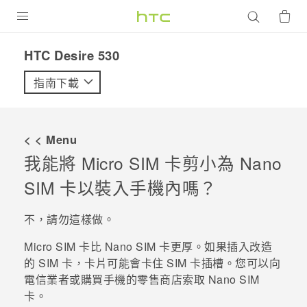
產品
HTC Desire 530‎
VIVE
指南下載
G REIGNS
智慧型手機
< < Menu
配件
我能將 Micro SIM 卡剪小為
Nano
SIM
卡以裝入手機內嗎？
VIVERSE
優惠專區
不，請勿這樣做。
焦點訊息
銷售門市
Micro SIM 卡比
Nano SIM
卡更厚。如果插入改造
的 SIM 卡，卡片可能會卡住 SIM 卡插槽。您可以向
校園專案
銷售通路
支援服務
電信業者或購買手機的零售商店索取
Nano SIM
企業採購
卡。
VIVELAND