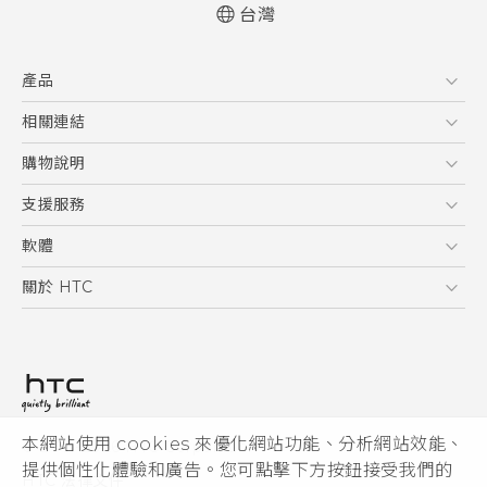
台灣
快速入門手冊
產品
使用手冊
5G
相關連結
智慧型手機
HTC Research
購物說明
配件
購物須知
支援服務
VIVE
訂單管理
到府收送維修服務
軟體
付款方式
服務中心資訊
應用程式
關於 HTC
售後服務
客戶服務佈告欄
手機功能
ESG
常見問題
產品有限保固說明
相機工具
新聞稿
HTC Sync Manager
投資人
加入 HTC
本網站使用 cookies 來優化網站功能、分析網站效能、
© 2011-2026 HTC Corporation
隱私權政策
提供個性化體驗和廣告。您可點擊下方按鈕接受我們的
HTC 法律文件