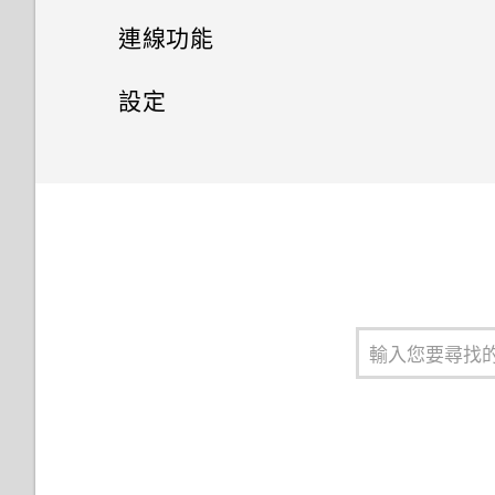
如何啟用或停用裝置管理員應用
同步、備份及重設
顯示電池百分比
變更主畫面
連線功能
新增電子郵件帳號
開啟及關閉智慧資料夾
程式？
查看電池用量
網際網路連線
分類小工具面板和啟動列上的應
新增社交網路、電子郵件帳號等
設定
智慧同步有何作用？
設定螢幕鎖定
我的手機為何會變熱？
用程式
無線分享
查看電池記錄
同步帳號
設定和隱私權
開啟或關閉數據連線
設定智慧鎖
如何查看手機內建的記憶體容量
排列應用程式
及使用量？
何謂 HTC Connect？
應用程式電池最佳化
移除帳號
管理數據使用量
開啟或關閉定位服務
開啟或關閉鎖定螢幕通知
我的手機是全新的，但可用儲存
使用 HTC Connect 分享媒體
使用省電功能
備份檔案、資料和設定的方式
Wi-Fi 連線
請勿打擾模式
空間卻比總容量少。為什麼？
與鎖定螢幕通知互動
傳送音樂至 Blackfire 相容喇叭
極致省電模式
使用 Android 備份服務
連線到 VPN
飛安模式
使用 MicroSD 記憶卡作為可移
變更鎖定螢幕捷徑
除式儲存裝置和使用內部儲存空
將音樂傳送至支援 Qualcomm
延長電池使用時間的提示
從本機備份資料
使用 HTC Desire 530 作為 Wi-
自動旋轉螢幕
間有何不同？
變更鎖定螢幕桌布
AllPlay 智慧媒體平台的喇叭
Fi 熱點
儲存空間類型
關於 HTC Sync Manager
設定螢幕關閉時間
如何找出手機上安裝的 HTC
關閉鎖定螢幕
開啟或關閉 藍牙
透過 USB 數據連線分享手機的
Sense 版本？