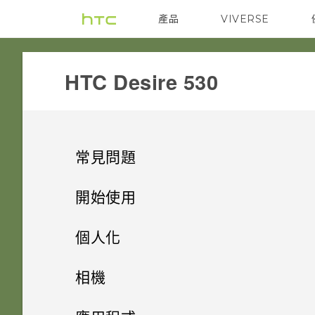
產品
VIVERSE
VIVE
G REIGNS
HTC Desire 530‎
常見問題
COMMUNICATION
開始使用
SETTINGS
手機上的各種便利功能
如何設定預設的簡訊應用程式？
個人化
GETTING STARTED
打開包裝
手機遺失或遭竊時該怎麼辦？
手機設定及傳輸
Android 6.0 Marshmallow
相機
APPS & FEATURES
熟悉新手機的功能
我能將 Micro SIM 卡剪小為
如何重新啟動手機以進入安全模
個人化
HTC Desire 530
影像
相機
初次設定 HTC Desire 530