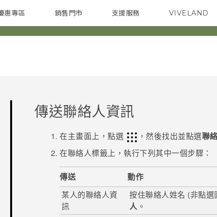
優惠專區
銷售門市
支援服務
VIVELAND
焦點訊息
智慧型手機
校園專案
銷售通路
配件
企業採購
傳送聯絡人資訊
在
主畫面
上，點選
，然後找出並點選
聯
在
聯絡人
標籤上，執行下列其中一個步驟：
傳送
動作
某人的聯絡人資
按住聯絡人姓名 (非點選
訊
人
。