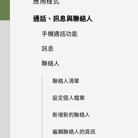
應用程式
Nano SIM 卡以裝入手機內嗎？
式？
如何備份至 Google 帳號？
HTC Sense 首頁
後面板
何謂 主題應用程式？
音效
從先前的 HTC 手機還原
HTC BlinkFeed
相機畫面
通話、訊息與聯絡人
HTC Desire 530 有哪些新功能
移除螢幕鎖時出現裝置保護功能
我之前曾使用 HTC 備份。為何
和不同之處？
將停止運作的訊息，裝置保護是
休眠模式
Nano SIM 卡
下載主題
相片集
個人化
手機現在未內建 HTC 備份？
從 Android 手機傳輸內容
選擇拍攝模式
手機通話功能
何謂 HTC BlinkFeed？
什麼意思？
我將記憶卡格式化以作為內部儲
將螢幕解鎖
相片編輯工具
SD 卡
將主題加入我的最愛
訊息
在相片集內檢視相片和影片
HTC 應用程式更新
小算盤應用程式是否有進階小算
從 iPhone 傳輸內容的方式
存空間使用時，卻出現該記憶卡
縮放
開啟或關閉 HTC BlinkFeed
使用智慧搜尋撥號
Android 6.0 中的 Doze 模式如
盤功能？
速度太慢的訊息。為什麼？
何節省電池電力？
日曆與電子郵件
動作手勢
聯絡人
選取相片進行編輯
為電池充電
重新建立自己的主題
新增相片或影片至相簿
傳送簡訊 (SMS)
透過 iCloud 傳送 iPhone 內容
開啟或關閉相機閃光燈
餐廳推薦
使用語音撥打電話
手機出狀況時該如何排除問題？
Google 搜尋及應用程式
Android 6.0 中的應用程式待機
檢視日曆
觸控手勢
調整相片
安裝吊繩
聯絡人清單
混合及配對主題
將相片或影片複製或移至其他相
傳送多媒體訊息 (MMS)
取得聯絡人及其他內容的其他方
拍攝相片
如何節省電池電力？
在 HTC BlinkFeed 上新增內容
撥打分機號碼
其他應用程式
簿
為何魔法變臉無法在某些相片中
法
的方式
使用 Google 即時資訊取得最當
排程或編輯活動
開啟應用程式
在相片上畫圖
切換手機開關
設定個人檔案
尋找主題
使用？
傳送群組訊息
下的資訊
提示：如何拍出更棒的相片
設定中的電池最佳化有何作用？
回撥未接來電
搜尋相片及影片
使用時鐘
在手機和電腦之間傳送相片、影
自訂重點消息摘要
選擇要顯示的日曆
分享內容
套用相片濾鏡
需要使用手機的快速指引嗎？
新增新的聯絡人
分享主題
片及音樂
繼續撰寫訊息草稿
Now on Tap
拍攝影片
如何在電信業者的網路中新增存
快速撥號
剪輯影片
查看氣象
取點？
張貼到社交網路
分享活動
切換最近使用的應用程式
美化人物照
編輯聯絡人的資訊
刪除主題
使用快速設定
回覆訊息
搜尋 HTC Desire 530 和網路
在錄影期間拍照 — 影像相片
撥打訊息、電子郵件或日曆活動