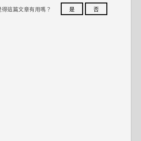
覺得這篇文章有用嗎？
是
否
您的意見回報可協助他人查看最實用的資訊。