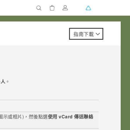
指南下載
絡人
。
圖示或相片)，然後點選
使用 vCard 傳送聯絡