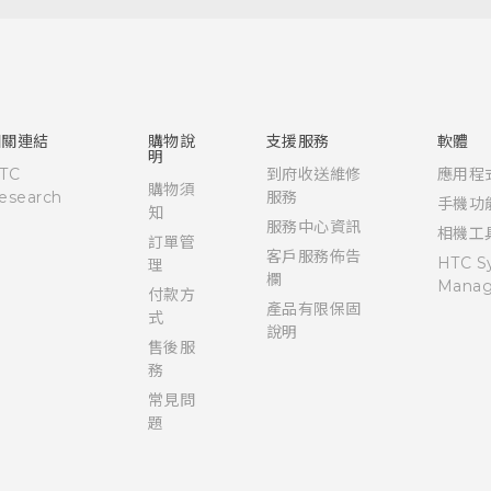
快速入門手冊
使用手冊
相關連結
購物說
支援服務
軟體
明
TC
到府收送維修
應用程
購物須
esearch
服務
手機功
知
服務中心資訊
相機工
訂單管
客戶服務佈告
HTC S
理
欄
Manag
付款方
產品有限保固
式
說明
售後服
務
常見問
題