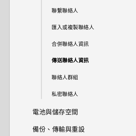
檢視、編輯和儲存 Zoe 精選
錄音
為何手機會對我說話？如何關閉
從 HTC BlinkFeed 移除內容
中的電話號碼
接受或拒絕會議邀請
重新整理內容
線形效果
聯繫聯絡人
個人化設定
認識手機設定
此功能？
轉寄訊息
Google 應用程式
使用音量鍵拍攝相片及影片
收聽 FM 收音機
撥打緊急電話
關閉或延遲活動提醒
擷取手機畫面
鏤空特效
匯入或複製聯絡人
鈴聲、通知音效和鬧鐘
更新手機軟體
如何在使用手機期間關閉
將訊息移到受保護的收件匣
關閉相機應用程式
TalkBack？
收到來電
查看郵件
何謂 HTC Sense 首頁小工具？
幻影萬花筒
合併聯絡人資訊
主畫面桌布
從 Play 商店取得應用程式
封鎖不要的訊息
使用 HDR
如何找出手機的 IMEI/MEID 和
通話期間可以執行的動作
傳送電子郵件訊息
設定 HTC Sense 首頁小工具
雙重曝光
傳送聯絡人資訊
變更顯示字型
序號？
從網路下載應用程式
複製訊息到 Nano SIM 卡
拍攝自拍和人物照的小秘訣
設定多方通話
讀取及回覆電子郵件訊息
設定住家及工作位置
魔法幻境
聯絡人群組
啟動列
如何啟用開發人員選項？
解除安裝應用程式
刪除訊息和對話
使用自動自拍
通話記錄
管理電子郵件訊息
手動切換位置
魔法變臉
私密聯絡人
新增主畫面小工具
如何顯示執行中應用程式的清
使用聲控自拍
單？
切換靜音、震動和一般模式
搜尋電子郵件訊息
釘選及取消釘選應用程式
電池與儲存空間
新增主畫面捷徑
使用自拍計時器拍照
為何省電模式和極致省電模式都
本國撥號
使用 Exchange ActiveSync 電
新增應用程式至 HTC Sense 首
電源及儲存空間管理
變成灰色停用狀態？
編輯主畫面面板
備份、傳輸與重設
拍攝全景相片
子郵件
頁小工具