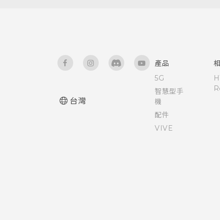
手機能在找不到 Wi-Fi 或訊號
為 Nano SIM 卡指派 PIN 碼
硬體或連線發生了問題嗎？
卸載記憶卡
太弱時自動切換至行動網路嗎？
協助工具功能
關於檔案管理員
為何無法在應用程式內使用多指
手勢？
協助工具設定
產品
5G
H
使用應用程式時不斷出現要求授
開啟或關閉縮放比例手勢
R
智慧型手
予權限的提示。為什麼？
台灣
機
使用 TalkBack 導覽 HTC
配件
Desire 530
VIVE