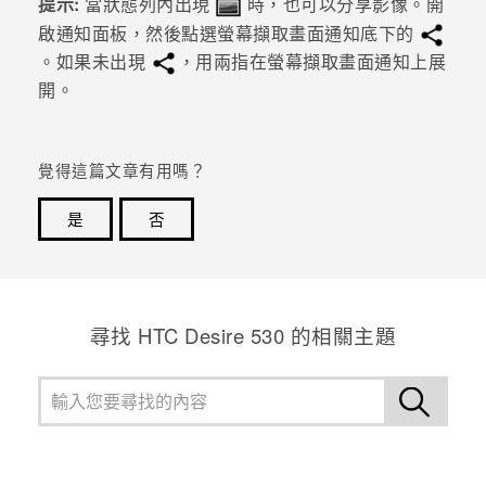
提示:
當狀態列內出現
時，也可以分享影像。開
啟通知面板，然後點選螢幕擷取畫面通知底下的
登入
。如果未出現
，用兩指在螢幕擷取畫面通知上展
開。
覺得這篇文章有用嗎？
是
否
感謝您！您的意見回報可協助他人查看最實用的資訊。
尋找 HTC Desire 530 的相關主題