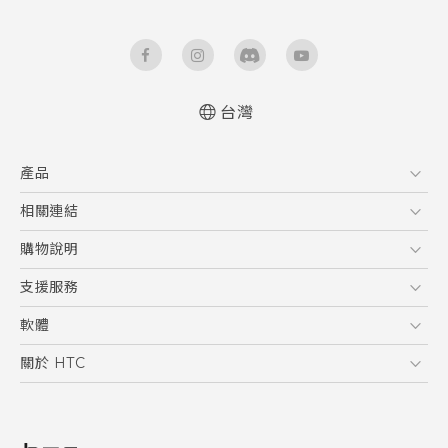
台灣
快速入門手冊
產品
使用手冊
5G
相關連結
智慧型手機
HTC Research
購物說明
配件
購物須知
支援服務
VIVE
訂單管理
到府收送維修服務
軟體
付款方式
服務中心資訊
應用程式
關於 HTC
售後服務
客戶服務佈告欄
手機功能
ESG
常見問題
產品有限保固說明
相機工具
新聞稿