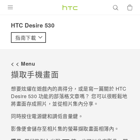
產品
HTC Desire 530‎
VIVE
指南下載
G REIGNS
智慧型手機
< < Menu
配件
擷取手機畫面
VIVERSE
想要炫燿在遊戲內的高得分，或是寫一篇關於
HTC
Desire 530
功能的部落格文章嗎？ 您可以很輕鬆地
優惠專區
將畫面存成照片，並從
相片集
內分享。
焦點訊息
銷售門市
同時按住
電源
鍵和
調低音量
鍵。
校園專案
銷售通路
支援服務
影像便會儲存至
相片集
的
螢幕擷取畫面
相簿內。
企業採購
VIVELAND