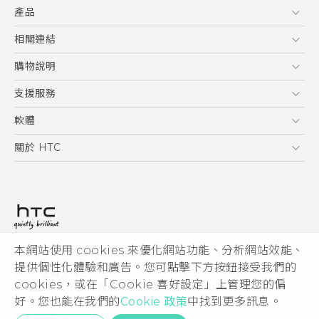
產品
使用手冊
5G
相關連結
智慧型手機
HTC Research
購物說明
配件
購物須知
支援服務
VIVE
訂單管理
到府收送維修服務
軟體
付款方式
服務中心資訊
應用程式
關於 HTC
售後服務
客戶服務佈告欄
手機功能
ESG
常見問題
產品有限保固說明
相機工具
新聞稿
HTC Sync Manager
投資人
加入 HTC
本網站使用 cookies 來優化網站功能、分析網站效能、
© 2011-2026 HTC Corporation
隱私權政策
提供個性化體驗和廣告。您可點擊下方按鈕接受我們的
HTC 法律文件
產品安全性
cookies，或在「Cookie 喜好設定」上管理您的偏
宏達國際電子股份有限公司 | 統一編號16003518
好。您也能在我們的
Cookie 政策
中找到更多訊息。
Cookie
隱私聯絡:
Global-Privacy@htc.com