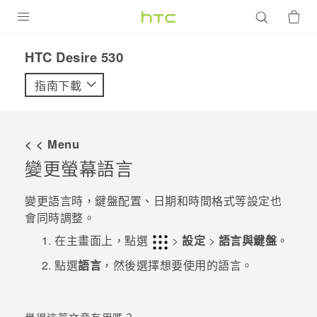
產品
HTC Desire 530‎
VIVE
指南下載
G REIGNS
智慧型手機
< < Menu
配件
變更螢幕語言
VIVERSE
變更語言時，鍵盤配置、日期和時間格式等設定也
會同時調整。
優惠專區
在
主畫面
上，點選
>
設定
>
語言與鍵盤
。
焦點訊息
銷售門市
點選
語言
，然後選擇想要使用的語言。
校園專案
銷售通路
支援服務
企業採購
VIVELAND