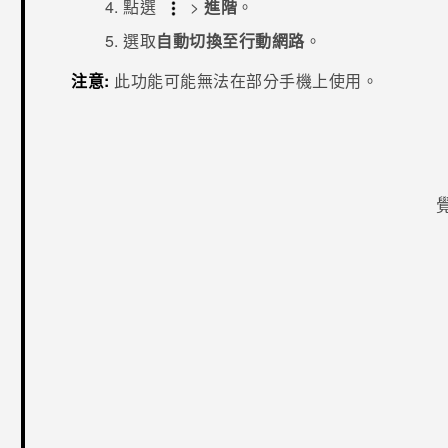
點選
>
進階
。
選取
自動切換至行動網路
。
注意:
此功能可能無法在部分手機上使用。
感謝您！