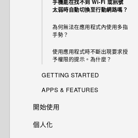
手機能在找不到 Wi-Fi 或訊號
太弱時自動切換至行動網路嗎？
為何無法在應用程式內使用多指
手勢？
使用應用程式時不斷出現要求授
予權限的提示。為什麼？
GETTING STARTED
APPS & FEATURES
我能將 Micro SIM 卡剪小為
Nano SIM 卡以裝入手機內嗎？
開始使用
如何備份至 Google 帳號？
HTC Desire 530 有哪些新功能
手機上的各種便利功能
個人化
我之前曾使用 HTC 備份。為何
和不同之處？
手機現在未內建 HTC 備份？
打開包裝