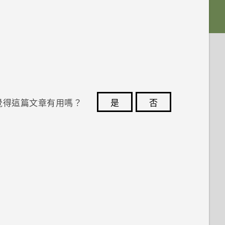
覺得這篇文章有用嗎？
是
否
您的意見回報可協助他人查看最實用的資訊。