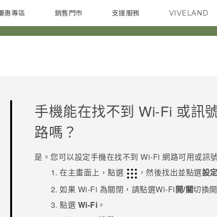
優惠專區
銷售門市
支援服務
VIVELAND
焦點訊息
智慧型手機
校園專案
銷售通路
配件
企業採購
手機能在找不到
Wi-Fi
或訊號
路嗎？
是。您可以設定手機在找不到
Wi-Fi
網路可用或訊號
在
主畫面
上，點選
，然後找出並點選
設
如果
Wi-Fi
為關閉，請點選
Wi-Fi
開/關
切換
點選
Wi-Fi
。