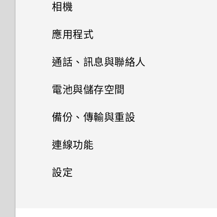
手機設定及傳輸
Android 6.0 Marshmallow
相機
我將記憶卡格式化以作為內部儲
小算盤應用程式是否有進階小算
存空間使用時，卻出現該記憶卡
熟悉新手機的功能
個人化
HTC Desire 530
盤功能？
影像
相機
速度太慢的訊息。為什麼？
初次設定 HTC Desire 530
應用程式
HTC Sense 首頁
後面板
何謂 主題應用程式？
手機出狀況時該如何排除問題？
音效
從先前的 HTC 手機還原
HTC BlinkFeed
相機畫面
通話、訊息與聯絡人
休眠模式
Nano SIM 卡
下載主題
相片集
為何魔法變臉無法在某些相片中
個人化
從 Android 手機傳輸內容
選擇拍攝模式
手機通話功能
何謂 HTC BlinkFeed？
電池與儲存空間
使用？
將螢幕解鎖
相片編輯工具
SD 卡
將主題加入我的最愛
訊息
在相片集內檢視相片和影片
HTC 應用程式更新
從 iPhone 傳輸內容的方式
縮放
開啟或關閉 HTC BlinkFeed
電源及儲存空間管理
使用智慧搜尋撥號
備份、傳輸與重設
日曆與電子郵件
動作手勢
聯絡人
選取相片進行編輯
為電池充電
重新建立自己的主題
新增相片或影片至相簿
傳送簡訊 (SMS)
透過 iCloud 傳送 iPhone 內容
開啟或關閉相機閃光燈
餐廳推薦
使用語音撥打電話
同步、備份及重設
顯示電池百分比
連線功能
Google 搜尋及應用程式
檢視日曆
觸控手勢
調整相片
安裝吊繩
聯絡人清單
混合及配對主題
將相片或影片複製或移至其他相
傳送多媒體訊息 (MMS)
取得聯絡人及其他內容的其他方
拍攝相片
在 HTC BlinkFeed 上新增內容
撥打分機號碼
查看電池用量
網際網路連線
新增社交網路、電子郵件帳號等
設定
其他應用程式
簿
法
的方式
使用 Google 即時資訊取得最當
排程或編輯活動
開啟應用程式
在相片上畫圖
切換手機開關
設定個人檔案
尋找主題
傳送群組訊息
下的資訊
無線分享
提示：如何拍出更棒的相片
回撥未接來電
查看電池記錄
同步帳號
設定和隱私權
開啟或關閉數據連線
搜尋相片及影片
使用時鐘
在手機和電腦之間傳送相片、影
自訂重點消息摘要
選擇要顯示的日曆
分享內容
套用相片濾鏡
需要使用手機的快速指引嗎？
新增新的聯絡人
分享主題
片及音樂
繼續撰寫訊息草稿
Now on Tap