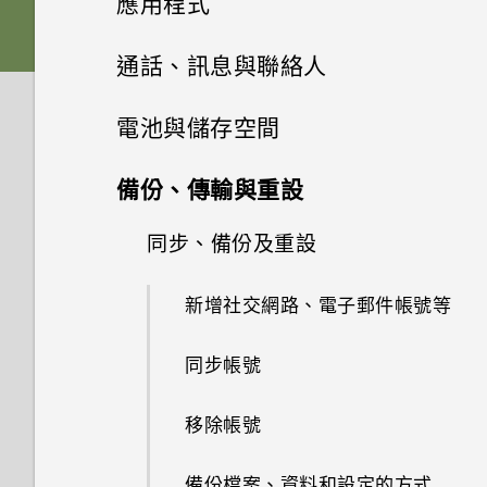
應用程式
Nano SIM 卡以裝入手機內嗎？
式？
如何備份至 Google 帳號？
HTC Sense 首頁
後面板
何謂 主題應用程式？
音效
從先前的 HTC 手機還原
HTC BlinkFeed
相機畫面
通話、訊息與聯絡人
HTC Desire 530 有哪些新功能
移除螢幕鎖時出現裝置保護功能
我之前曾使用 HTC 備份。為何
和不同之處？
將停止運作的訊息，裝置保護是
休眠模式
Nano SIM 卡
下載主題
相片集
個人化
手機現在未內建 HTC 備份？
從 Android 手機傳輸內容
選擇拍攝模式
手機通話功能
何謂 HTC BlinkFeed？
電池與儲存空間
什麼意思？
我將記憶卡格式化以作為內部儲
將螢幕解鎖
相片編輯工具
SD 卡
將主題加入我的最愛
訊息
在相片集內檢視相片和影片
HTC 應用程式更新
小算盤應用程式是否有進階小算
從 iPhone 傳輸內容的方式
存空間使用時，卻出現該記憶卡
縮放
開啟或關閉 HTC BlinkFeed
電源及儲存空間管理
使用智慧搜尋撥號
Android 6.0 中的 Doze 模式如
備份、傳輸與重設
盤功能？
速度太慢的訊息。為什麼？
何節省電池電力？
日曆與電子郵件
動作手勢
聯絡人
選取相片進行編輯
為電池充電
重新建立自己的主題
新增相片或影片至相簿
傳送簡訊 (SMS)
透過 iCloud 傳送 iPhone 內容
開啟或關閉相機閃光燈
餐廳推薦
使用語音撥打電話
同步、備份及重設
顯示電池百分比
手機出狀況時該如何排除問題？
Google 搜尋及應用程式
Android 6.0 中的應用程式待機
檢視日曆
觸控手勢
調整相片
安裝吊繩
聯絡人清單
混合及配對主題
將相片或影片複製或移至其他相
傳送多媒體訊息 (MMS)
取得聯絡人及其他內容的其他方
拍攝相片
如何節省電池電力？
在 HTC BlinkFeed 上新增內容
撥打分機號碼
查看電池用量
新增社交網路、電子郵件帳號等
其他應用程式
簿
為何魔法變臉無法在某些相片中
法
的方式
使用 Google 即時資訊取得最當
排程或編輯活動
開啟應用程式
在相片上畫圖
切換手機開關
設定個人檔案
尋找主題
使用？
傳送群組訊息
下的資訊
提示：如何拍出更棒的相片
設定中的電池最佳化有何作用？
回撥未接來電
查看電池記錄
同步帳號
搜尋相片及影片
使用時鐘
在手機和電腦之間傳送相片、影
自訂重點消息摘要
選擇要顯示的日曆
分享內容
套用相片濾鏡
需要使用手機的快速指引嗎？
新增新的聯絡人
分享主題
片及音樂
繼續撰寫訊息草稿
Now on Tap
拍攝影片
如何在電信業者的網路中新增存
快速撥號
應用程式電池最佳化
移除帳號
剪輯影片
查看氣象
取點？
張貼到社交網路
分享活動
切換最近使用的應用程式
美化人物照
編輯聯絡人的資訊
刪除主題
使用快速設定
回覆訊息
搜尋 HTC Desire 530 和網路
在錄影期間拍照 — 影像相片
撥打訊息、電子郵件或日曆活動
使用省電功能
備份檔案、資料和設定的方式