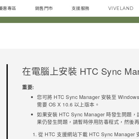
優惠專區
銷售門市
支援服務
VIVELAND
焦點訊息
智慧型手機
校園專案
銷售通路
配件
企業採購
在電腦上安裝
HTC Sync Ma
重要:
您可將
HTC Sync Manager
安裝至
Window
需要
OS X
10.6 以上版本。
如果安裝
HTC Sync Manager
時發生問題，
果仍發生問題，請暫時停用防毒程式，然後
從 HTC 支援網站下載
HTC Sync Manager