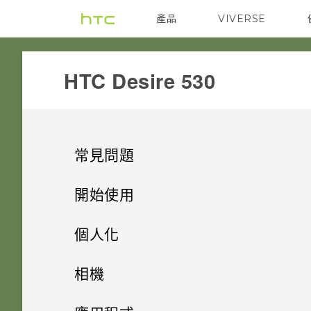
產品
VIVERSE
VIVE
G REIGNS
HTC Desire 530‎
常見問題
COMMUNICATION
開始使用
SETTINGS
手機上的各種便利功能
如何設定預設的簡訊應用程式？
個人化
GETTING STARTED
打開包裝
手機遺失或遭竊時該怎麼辦？
手機設定及傳輸
Android 6.0 Marshmallow
相機
APPS & FEATURES
熟悉新手機的功能
我能將 Micro SIM 卡剪小為
如何重新啟動手機以進入安全模
個人化
HTC Desire 530
影像
相機
初次設定 HTC Desire 530