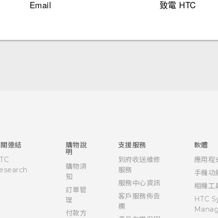
Email
致電 HTC
快速入門手冊
使用手冊
相關連結
購物說
支援服務
軟體
明
TC
到府收送維修
應用程
購物須
esearch
服務
手機功
知
服務中心資訊
相機工
訂單管
客戶服務佈告
HTC S
理
欄
Manag
付款方