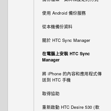
檢視、編輯和儲存 Zoe 精選
錄音
為何手機會對我說話？如何關閉
從 HTC BlinkFeed 移除內容
中的電話號碼
接受或拒絕會議邀請
重新整理內容
線形效果
聯繫聯絡人
個人化設定
認識手機設定
此功能？
轉寄訊息
Google 應用程式
使用音量鍵拍攝相片及影片
極致省電模式
使用 Android 備份服務
收聽 FM 收音機
撥打緊急電話
關閉或延遲活動提醒
擷取手機畫面
鏤空特效
匯入或複製聯絡人
鈴聲、通知音效和鬧鐘
更新手機軟體
如何在使用手機期間關閉
將訊息移到受保護的收件匣
關閉相機應用程式
延長電池使用時間的提示
從本機備份資料
TalkBack？
收到來電
查看郵件
何謂 HTC Sense 首頁小工具？
幻影萬花筒
合併聯絡人資訊
主畫面桌布
從 Play 商店取得應用程式
封鎖不要的訊息
使用 HDR
儲存空間類型
關於 HTC Sync Manager
如何找出手機的 IMEI/MEID 和
通話期間可以執行的動作
傳送電子郵件訊息
設定 HTC Sense 首頁小工具
雙重曝光
傳送聯絡人資訊
變更顯示字型
序號？
從網路下載應用程式
複製訊息到 Nano SIM 卡
拍攝自拍和人物照的小秘訣
我該將記憶卡當作可移除式或內
在電腦上安裝 HTC Sync
設定多方通話
部儲存空間使用呢？
Manager
讀取及回覆電子郵件訊息
設定住家及工作位置
魔法幻境
聯絡人群組
啟動列
如何啟用開發人員選項？
解除安裝應用程式
刪除訊息和對話
使用自動自拍
通話記錄
將記憶卡設為內部儲存空間
將 iPhone 的內容和應用程式傳
管理電子郵件訊息
手動切換位置
魔法變臉
私密聯絡人
新增主畫面小工具
如何顯示執行中應用程式的清
使用聲控自拍
送到 HTC 手機
單？
切換靜音、震動和一般模式
在手機儲存空間和記憶卡之間移
搜尋電子郵件訊息
釘選及取消釘選應用程式
新增主畫面捷徑
使用自拍計時器拍照
動應用程式及資料
取得協助
為何省電模式和極致省電模式都
本國撥號
使用 Exchange ActiveSync 電
新增應用程式至 HTC Sense 首
變成灰色停用狀態？
編輯主畫面面板
拍攝全景相片
將應用程式移到記憶卡
重新啟動 HTC Desire 530 (軟
子郵件
頁小工具