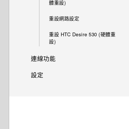
體重設)
如何啟用或停用裝置管理員應用
變更主畫面
檢視及管理儲存裝置上的檔案
新增電子郵件帳號
開啟及關閉智慧資料夾
程式？
重設網路設定
分類小工具面板和啟動列上的應
在 HTC Desire 530 和電腦間複
智慧同步有何作用？
設定螢幕鎖定
我的手機為何會變熱？
用程式
製檔案
重設 HTC Desire 530 (硬體重
設)
設定智慧鎖
如何查看手機內建的記憶體容量
排列應用程式
釋放儲存空間
及使用量？
連線功能
開啟或關閉鎖定螢幕通知
卸載記憶卡
我的手機是全新的，但可用儲存
網際網路連線
設定
空間卻比總容量少。為什麼？
與鎖定螢幕通知互動
關於檔案管理員
無線分享
設定和隱私權
開啟或關閉數據連線
使用 MicroSD 記憶卡作為可移
變更鎖定螢幕捷徑
除式儲存裝置和使用內部儲存空
何謂 HTC Connect？
管理數據使用量
開啟或關閉定位服務
間有何不同？
變更鎖定螢幕桌布
使用 HTC Connect 分享媒體
Wi-Fi 連線
請勿打擾模式
如何找出手機上安裝的 HTC
關閉鎖定螢幕
Sense 版本？