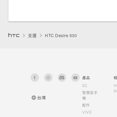
手機能在找不到 Wi-Fi 或訊號
控制應用程式權限
硬體或連線發生了問題嗎？
太弱時自動切換至行動網路嗎？
設定預設應用程式
為何無法在應用程式內使用多指
手勢？
設定應用程式連結
支援
HTC Desire 530‎
使用應用程式時不斷出現要求授
為 Nano SIM 卡指派 PIN 碼
予權限的提示。為什麼？
協助工具功能
協助工具設定
產品
5G
H
開啟或關閉縮放比例手勢
R
智慧型手
台灣
機
使用 TalkBack 導覽 HTC
配件
Desire 530
VIVE