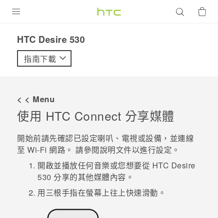
產品
HTC Desire 530‎
VIVE
指南下載
G REIGNS
智慧型手機
< < Menu
配件
使用
HTC Connect
分享媒體
VIVERSE
開始前請先確認已設定喇叭、電視或設備，並連線
至
Wi-Fi
網路。 請參閱說明文件以進行設定。
優惠專區
開啟並播放任何音樂或您想要從
HTC Desire
焦點訊息
銷售門市
530
分享的其他媒體內容。
校園專案
用三根手指在螢幕上往上快速滑動。
銷售通路
支援服務
企業採購
VIVELAND