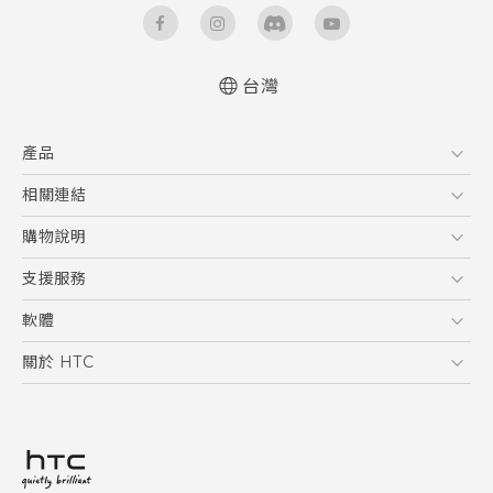
台灣
快速入門手冊
產品
使用手冊
5G
相關連結
智慧型手機
HTC Research
購物說明
配件
購物須知
支援服務
VIVE
訂單管理
到府收送維修服務
軟體
付款方式
服務中心資訊
應用程式
關於 HTC
售後服務
客戶服務佈告欄
手機功能
ESG
常見問題
產品有限保固說明
相機工具
新聞稿
HTC Sync Manager
投資人