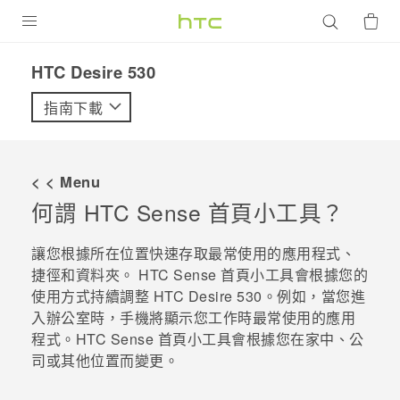
產品
HTC Desire 530‎
VIVE
指南下載
G REIGNS
智慧型手機
< < Menu
配件
何謂
HTC Sense
首頁小工具？
VIVERSE
讓您根據所在位置快速存取最常使用的應用程式、
捷徑和資料夾。
HTC Sense
首頁小工具會根據您的
優惠專區
使用方式持續調整
HTC Desire 530
。例如，當您進
入辦公室時，手機將顯示您工作時最常使用的應用
焦點訊息
銷售門市
程式。
HTC Sense
首頁小工具會根據您在家中、公
校園專案
銷售通路
支援服務
司或其他位置而變更。
企業採購
VIVELAND