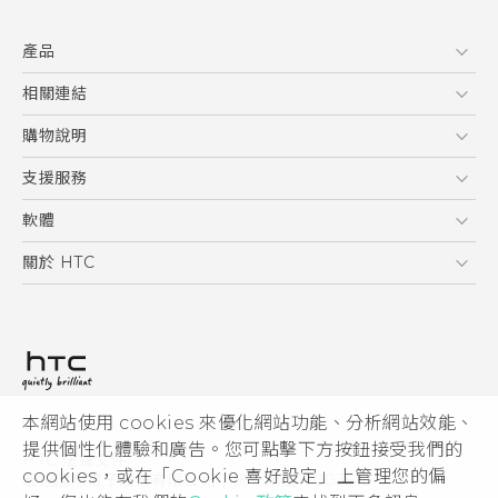
快速入門手冊
產品
使用手冊
5G
相關連結
智慧型手機
HTC Research
購物說明
配件
購物須知
支援服務
VIVE
訂單管理
到府收送維修服務
軟體
付款方式
服務中心資訊
應用程式
關於 HTC
售後服務
客戶服務佈告欄
手機功能
ESG
常見問題
產品有限保固說明
相機工具
新聞稿
HTC Sync Manager
投資人
加入 HTC
本網站使用 cookies 來優化網站功能、分析網站效能、
© 2011-2026 HTC Corporation
隱私權政策
提供個性化體驗和廣告。您可點擊下方按鈕接受我們的
HTC 法律文件
產品安全性
cookies，或在「Cookie 喜好設定」上管理您的偏
宏達國際電子股份有限公司 | 統一編號16003518