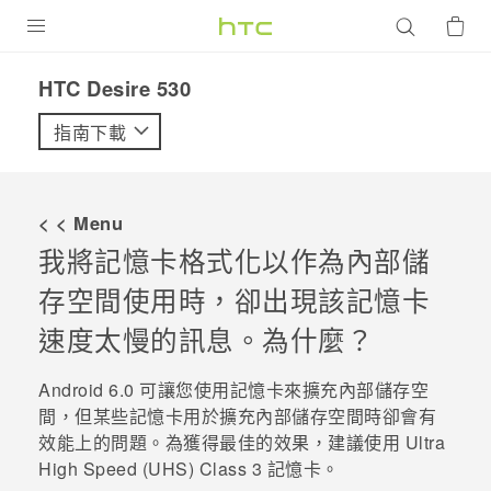
產品
HTC Desire 530‎
VIVE
指南下載
G REIGNS
智慧型手機
< < Menu
配件
我將記憶卡格式化以作為內部儲
存空間使用時，卻出現該記憶卡
VIVERSE
速度太慢的訊息。為什麼？
優惠專區
Android
6.0 可讓您使用記憶卡來擴充內部儲存空
焦點訊息
銷售門市
間，但某些記憶卡用於擴充內部儲存空間時卻會有
校園專案
銷售通路
支援服務
效能上的問題。為獲得最佳的效果，建議使用 Ultra
High Speed (UHS) Class 3 記憶卡。
企業採購
VIVELAND