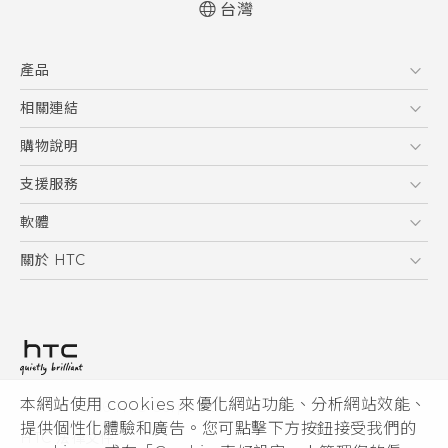
台灣
快速入門手冊
產品
使用手冊
5G
相關連結
智慧型手機
HTC Research
購物說明
配件
購物須知
支援服務
VIVE
訂單管理
到府收送維修服務
軟體
付款方式
服務中心資訊
應用程式
關於 HTC
售後服務
客戶服務佈告欄
手機功能
ESG
常見問題
產品有限保固說明
相機工具
新聞稿
HTC Sync Manager
投資人
加入 HTC
本網站使用 cookies 來優化網站功能、分析網站效能、
© 2011-2026 HTC Corporation
隱私權政策
提供個性化體驗和廣告。您可點擊下方按鈕接受我們的
HTC 法律文件