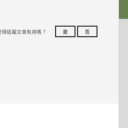
覺得這篇文章有用嗎？
是
否
您的意見回報可協助他人查看最實用的資訊。