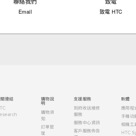
聯絡我們
致電
Email
致電 HTC
快速入門手冊
使用手冊
相關連結
購物說
支援服務
軟體
明
TC
到府收送維修
應用程
購物須
esearch
服務
手機功
知
服務中心資訊
相機工
訂單管
客戶服務佈告
HTC S
理