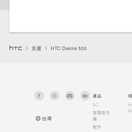
體重設)
如何啟用或停用裝置管理員應用
變更主畫面
檢視及管理儲存裝置上的檔案
新增電子郵件帳號
開啟及關閉智慧資料夾
程式？
控制應用程式權限
重設網路設定
分類小工具面板和啟動列上的應
在 HTC Desire 530 和電腦間複
智慧同步有何作用？
設定螢幕鎖定
我的手機為何會變熱？
設定預設應用程式
用程式
製檔案
重設 HTC Desire 530 (硬體重
設)
設定智慧鎖
如何查看手機內建的記憶體容量
設定應用程式連結
排列應用程式
支援
HTC Desire 530‎
釋放儲存空間
及使用量？
開啟或關閉鎖定螢幕通知
為 Nano SIM 卡指派 PIN 碼
卸載記憶卡
我的手機是全新的，但可用儲存
空間卻比總容量少。為什麼？
與鎖定螢幕通知互動
協助工具功能
關於檔案管理員
使用 MicroSD 記憶卡作為可移
變更鎖定螢幕捷徑
協助工具設定
產品
除式儲存裝置和使用內部儲存空
5G
H
間有何不同？
變更鎖定螢幕桌布
開啟或關閉縮放比例手勢
R
智慧型手
台灣
機
如何找出手機上安裝的 HTC
關閉鎖定螢幕
使用 TalkBack 導覽 HTC
配件
Sense 版本？