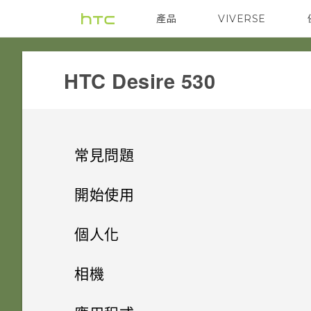
產品
VIVERSE
VIVE
G REIGNS
HTC Desire 530‎
常見問題
COMMUNICATION
開始使用
SETTINGS
手機上的各種便利功能
如何設定預設的簡訊應用程式？
個人化
GETTING STARTED
打開包裝
手機遺失或遭竊時該怎麼辦？
手機設定及傳輸
Android 6.0 Marshmallow
相機
APPS & FEATURES
熟悉新手機的功能
我能將 Micro SIM 卡剪小為
如何重新啟動手機以進入安全模
個人化
HTC Desire 530
影像
相機
初次設定 HTC Desire 530