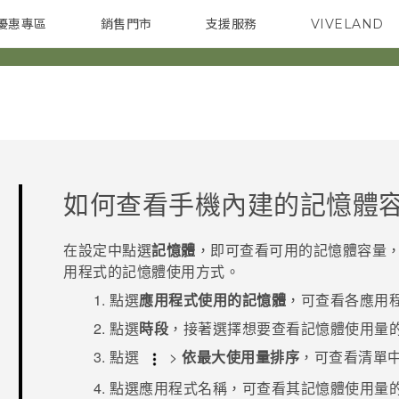
優惠專區
銷售門市
支援服務
VIVELAND
焦點訊息
智慧型手機
校園專案
銷售通路
配件
企業採購
如何查看手機內建的記憶體
在
設定
中點選
記憶體
，即可查看可用的記憶體容量，
用程式的記憶體使用方式。
點選
應用程式使用的記憶體
，可查看各應用
點選
時段
，接著選擇想要查看記憶體使用量
點選
>
依最大使用量排序
，可查看清單
點選應用程式名稱，可查看其記憶體使用量