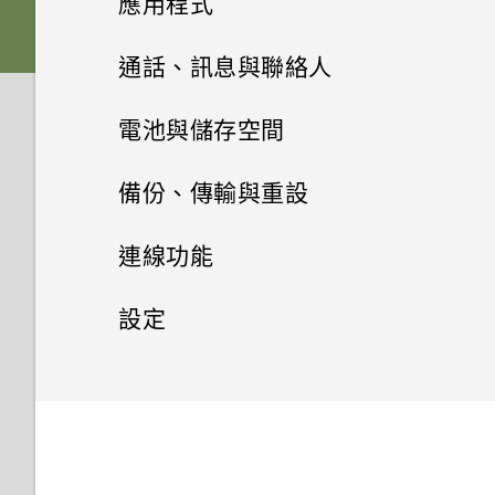
應用程式
Nano SIM 卡以裝入手機內嗎？
式？
如何備份至 Google 帳號？
HTC Sense 首頁
後面板
何謂 主題應用程式？
音效
從先前的 HTC 手機還原
HTC BlinkFeed
相機畫面
通話、訊息與聯絡人
HTC Desire 530 有哪些新功能
移除螢幕鎖時出現裝置保護功能
我之前曾使用 HTC 備份。為何
和不同之處？
將停止運作的訊息，裝置保護是
休眠模式
Nano SIM 卡
下載主題
相片集
個人化
手機現在未內建 HTC 備份？
從 Android 手機傳輸內容
選擇拍攝模式
手機通話功能
何謂 HTC BlinkFeed？
電池與儲存空間
什麼意思？
我將記憶卡格式化以作為內部儲
將螢幕解鎖
相片編輯工具
SD 卡
將主題加入我的最愛
訊息
在相片集內檢視相片和影片
HTC 應用程式更新
小算盤應用程式是否有進階小算
從 iPhone 傳輸內容的方式
存空間使用時，卻出現該記憶卡
縮放
開啟或關閉 HTC BlinkFeed
電源及儲存空間管理
使用智慧搜尋撥號
Android 6.0 中的 Doze 模式如
備份、傳輸與重設
盤功能？
速度太慢的訊息。為什麼？
何節省電池電力？
日曆與電子郵件
動作手勢
聯絡人
選取相片進行編輯
為電池充電
重新建立自己的主題
新增相片或影片至相簿
傳送簡訊 (SMS)
透過 iCloud 傳送 iPhone 內容
開啟或關閉相機閃光燈
餐廳推薦
使用語音撥打電話
同步、備份及重設
顯示電池百分比
連線功能
手機出狀況時該如何排除問題？
Google 搜尋及應用程式
Android 6.0 中的應用程式待機
檢視日曆
觸控手勢
調整相片
安裝吊繩
聯絡人清單
混合及配對主題
將相片或影片複製或移至其他相
傳送多媒體訊息 (MMS)
取得聯絡人及其他內容的其他方
拍攝相片
如何節省電池電力？
在 HTC BlinkFeed 上新增內容
撥打分機號碼
查看電池用量
網際網路連線
新增社交網路、電子郵件帳號等
設定
其他應用程式
簿
為何魔法變臉無法在某些相片中
法
的方式
使用 Google 即時資訊取得最當
排程或編輯活動
開啟應用程式
在相片上畫圖
切換手機開關
設定個人檔案
尋找主題
使用？
傳送群組訊息
下的資訊
無線分享
提示：如何拍出更棒的相片
設定中的電池最佳化有何作用？
回撥未接來電
查看電池記錄
同步帳號
設定和隱私權
開啟或關閉數據連線
搜尋相片及影片
使用時鐘
在手機和電腦之間傳送相片、影
自訂重點消息摘要
選擇要顯示的日曆
分享內容
套用相片濾鏡
需要使用手機的快速指引嗎？
新增新的聯絡人
分享主題
片及音樂
繼續撰寫訊息草稿
Now on Tap
拍攝影片
如何在電信業者的網路中新增存
何謂 HTC Connect？
快速撥號
應用程式電池最佳化
移除帳號
管理數據使用量
開啟或關閉定位服務
剪輯影片
查看氣象
取點？
張貼到社交網路
分享活動
切換最近使用的應用程式
美化人物照
編輯聯絡人的資訊
刪除主題
使用快速設定
回覆訊息
搜尋 HTC Desire 530 和網路
在錄影期間拍照 — 影像相片
使用 HTC Connect 分享媒體
撥打訊息、電子郵件或日曆活動
使用省電功能
備份檔案、資料和設定的方式
Wi-Fi 連線