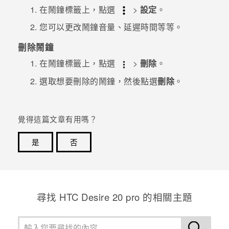
在
鬧鐘
標籤上，點選
>
設定
。
您可以更改鬧鐘音量、延遲時間等等。
刪除鬧鐘
在
鬧鐘
標籤上，點選
>
刪除
。
選取想要刪除的鬧鐘，然後點選
刪除
。
覺得這篇文章有用嗎？
是
否
感謝您！您的意見回報可協助他人查看最實用的資訊。
尋找 ‎HTC Desire 20 pro 的相關主題