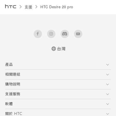
支援
‎HTC Desire 20 pro‎
台灣
快速入門手冊
產品
使用手冊
Quick start guide
5G
相關連結
User manual
智慧型手機
HTC Research
購物說明
配件
購物須知
支援服務
VIVE
訂單管理
到府收送維修服務
軟體
付款方式
服務中心資訊
應用程式
關於 HTC