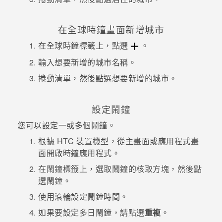
在
全球時鐘
畫面新增城市
在
全球時鐘
標籤上，點選
。
輸入想要新增的城市名稱。
捲動清單，然後點選想要新增的城市。
設定鬧鐘
您可以設定一或多個鬧鐘。
根據 HTC 裝置機型，從主畫面或應用程式畫
面開啟
時鐘
應用程式。
在
鬧鐘
標籤上，選取鬧鐘的核取方塊，然後點
選鬧鐘。
使用滾輪設定鬧鐘時間。
如果要設定多日鬧鐘，請點選
重複
。