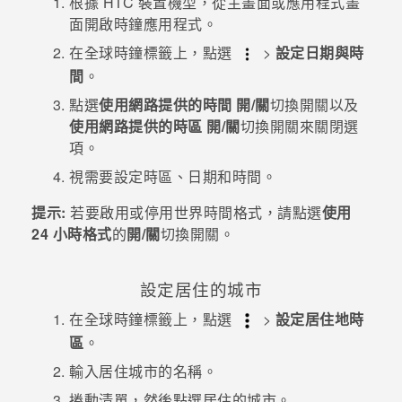
根據 HTC 裝置機型，從主畫面或應用程式畫
面開啟
時鐘
應用程式。
登入
在
全球時鐘
標籤上，點選
>
設定日期與時
間
。
點選
使用網路提供的時間
開/關
切換開關以及
使用網路提供的時區
開/關
切換開關來關閉選
項。
視需要設定時區、日期和時間。
提示:
若要啟用或停用世界時間格式，請點選
使用
24 小時格式
的
開/關
切換開關。
設定居住的城市
在
全球時鐘
標籤上，點選
>
設定居住地時
區
。
輸入居住城市的名稱。
捲動清單，然後點選居住的城市。