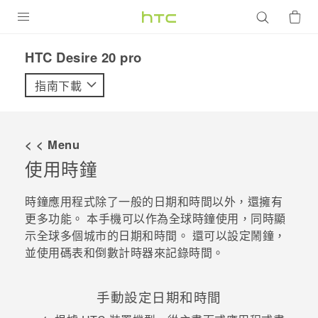
產品
‎HTC Desire 20 pro‎
VIVE
指南下載
G REIGNS
智慧型手機
< < Menu
配件
使用
時鐘
VIVERSE
時鐘
應用程式除了一般的日期和時間以外，還擁有
更多功能。 本手機可以作為全球時鐘使用，同時顯
優惠專區
示全球多個城市的日期和時間。 還可以設定鬧鐘，
並使用碼表和倒數計時器來記錄時間。
焦點訊息
銷售門市
校園專案
銷售通路
支援服務
手動設定日期和時間
企業採購
VIVELAND