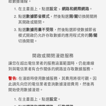
取數據連線。
在
主畫面
上，點選
設定
>
網路和網際網路
。
點選
數據節省模式
，然後點選
開/關
切換開關將
其開啟或關閉。
點選
數據用量不受限
，然後點選即使數據節省
模式開啟仍允許存取數據的應用程式旁的
開/關
切換開關。
開啟或關閉漫遊服務
讓您在超出電信業者的服務涵蓋範圍時，仍能連線
到與電信業者有合作關係的網路並存取數據服務。
警告:
在漫遊時使用數據服務，其費用將很可觀。因
此請先向您的電信業者查詢數據漫遊費用，然後再
開始使用數據漫遊。
在
主畫面
上，點選
設定
。