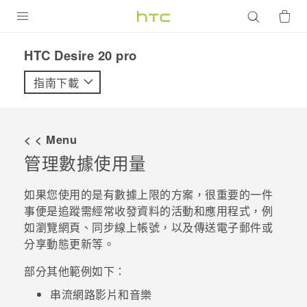
產品
‎HTC Desire 20 pro‎
VIVE
指南下載
G REIGNS
智慧型手機
< < Menu
配件
管理數據使用量
VIVERSE
如果您使用的是有數據上限的方案，很重要的一件
事便是追蹤需經常收發資料的活動和應用程式，例
優惠專區
如瀏覽網頁、同步線上帳號，以及傳送電子郵件或
分享動態更新等。
焦點訊息
銷售門市
校園專案
部分其他範例如下：
銷售通路
支援服務
串流網路影片和音樂
企業採購
VIVELAND