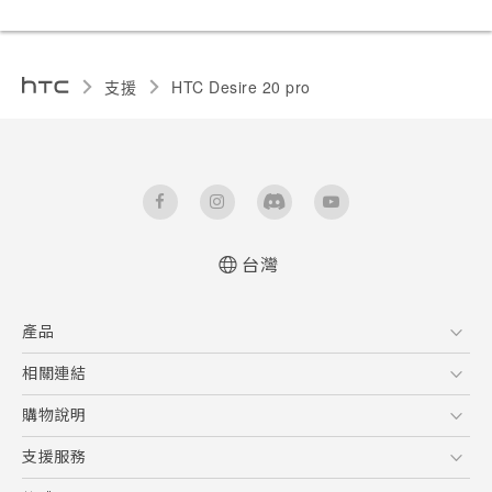
支援
‎HTC Desire 20 pro‎
台灣
快速入門手冊
產品
使用手冊
Quick start guide
5G
相關連結
User manual
智慧型手機
HTC Research
購物說明
配件
購物須知
支援服務
VIVE
訂單管理