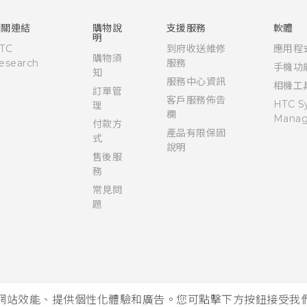
Quick start guide
User manual
相關連結
購物說
支援服務
軟體
明
TC
到府收送維修
應用程
購物須
esearch
服務
手機功
知
服務中心資訊
相機工
訂單管
客戶服務佈告
HTC S
理
欄
Manag
付款方
產品有限保固
式
說明
售後服
務
常見問
題
析網站效能、提供個性化體驗和廣告。您可點擊下方按鈕接受我們的 