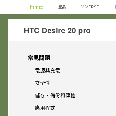
產品
VIVERSE
VIVE
G REIGNS
‎HTC Desire 20 pro‎
常見問題
電源與充電
安全性
手機無法開機時該怎麼做？
儲存、備份和傳輸
忘記了螢幕鎖定密碼、PIN 碼或
如果手機不斷重新啟動或無法開
圖形該怎麼辦？
機進入主畫面，該怎麼辦？
應用程式
安裝軟體更新後，為何無法將新