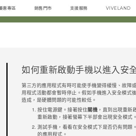
優惠專區
銷售門市
支援服務
VIVELAND
焦點訊息
智慧型手機
校園專案
銷售通路
配件
企業採購
如何重新啟動手機以進入安
第三方的應用程式有時可能使手機變得緩慢、故障
用程式活動都會暫時停止。假如手機進入安全模式
造成，是硬體問題的可能性較低。
按住
電源
鍵。接著按住
關機
，直到出現
重新
重新啟動，接著螢幕下半部會出現
安全模式
測試手機，看看在安全模式下是否仍有問題
的應用程式。