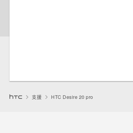
中文輸入
深色主題
夜燈
變更預設字型大小
調整顯示大小
觸控音效和震動
變更顯示語言
支援
‎HTC Desire 20 pro‎
零打擾模式