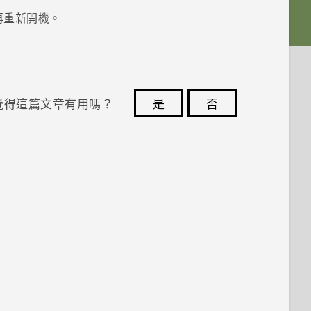
再重新開機。
覺得這篇文章有用嗎？
是
否
您的意見回報可協助他人查看最實用的資訊。