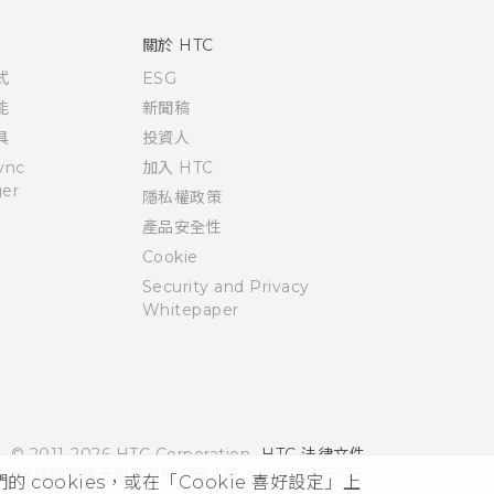
關於 HTC
式
ESG
能
新聞稿
具
投資人
ync
加入 HTC
er
隱私權政策
產品安全性
Cookie
Security and Privacy
Whitepaper
© 2011-2026 HTC Corporation
HTC 法律文件
宏達國際電子股份有限公司 | 統一編號16003518
cookies，或在「Cookie 喜好設定」上