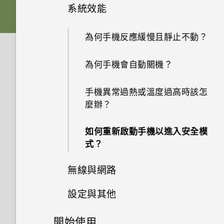
的 SD 卡設為內部儲存裝置？
如何使用尋找我的裝置尋找手機
系統效能
手機無法充電時該怎麼做？
我說「嘿，Google」時，
或清除手機資料？
Google Assistant 為何沒有回
安裝軟體更新後，曾設為內部儲
為何電池電力消耗如此快速？
為何手機反應緩慢且靜止不動？
應？
存空間的 SD 卡會如何？
何謂智慧鎖及如何使用？
為何手機會自動關機？
為何手機上的應用程式會當機並
如何將 SD 卡設為可攜式儲存空
為何手機設定螢幕鎖密碼後仍不
強制關閉？
間？
會鎖住？
手機異常過熱或溫度過高時該怎
麼辦？
如何知道我是否安裝了惡意的第
Google 相簿無法讓我刪除 SD
三方應用程式？
卡中的相片。我該怎麼做？
如何重新啟動手機以進入安全模
式？
如何設定預設的簡訊應用程式？
如何將內部儲存空間中的檔案和
資料夾複製或移到 SD 卡？
無線與網路
如何啟用開發人員選項？
如何檢視 USB 隨身碟內的檔案
設定與其他
我可以在手機上切換到另一個
與資料夾？
NFC 付款應用程式嗎？該怎麼
開始使用
我能將 Micro SIM 卡剪小為
做？