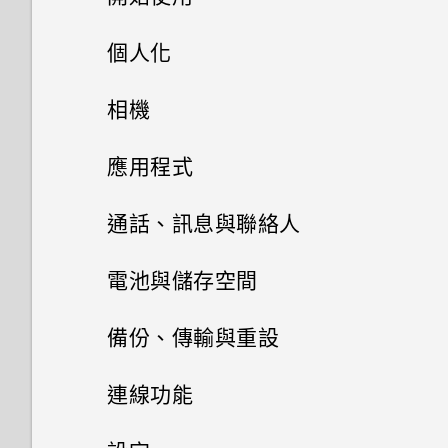
如何在手機與電腦之間複製檔
nano SIM 卡以裝入 HTC 裝置
案？
打開包裝與設定
內嗎？
個人化
如何將手機的網際網路連線分享
給其他裝置使用？
熟悉新手機的功能
主畫面配置
如何找出手機的 IMEI/MEID 和
HTC Desire 20 pro 概觀
相機
序號？
我透過藍牙傳送了一些檔案到電
更新
更改瀏覽 HTC Desire 20 pro
插入 nano SIM 卡和 microSD
拍照和錄影
腦。檔案存到哪裡去了？
變更桌布
應用程式
的方式
如何啟用或停用裝置管理員應用
卡
檢查安全性更新
程式？
如何將業者的存取點名稱新增至
新增應用程式至主畫面
安裝及移除應用程式
四鏡頭相機
通話、訊息與聯絡人
擷取手機畫面
為電池充電
手機？
從 Google Play 商店安裝應用
管理應用程式
新增主畫面小工具
開始使用相機應用程式
手機通話功能
從 Google Play 商店取得應用
電池與儲存空間
程式更新
開啟或關閉睡眠模式
開啟或關閉手機
程式
使用應用程式
簡訊與多媒體簡訊
應用程式捷徑
將應用程式整理至資料夾
對焦和縮放
電池
電話應用程式的功能
查看系統軟體版本
備份、傳輸與重設
觸控手勢
初次設定手機
從網路下載應用程式
聯絡人
使用時鐘
切換最近使用的應用程式
儲存空間
關於訊息應用程式
新增或移除主畫面面板
拍攝相片
撥打電話
傳輸
延長電池使用時間的提示
檢查系統軟體更新
連線功能
主畫面
新增帳號
解除安裝應用程式
查看氣象
聯絡人清單
同時使用兩個應用程式
傳送簡訊 (SMS)
備份與重設
儲存空間類型
拍攝連拍相片
回撥未接來電
使用省電模式
網際網路連線
從舊手機取得內容的方法