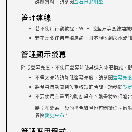
詳細資料，請參閱
查看電池用量
。
管理連線
若不使用行動數據、
Wi-Fi
或
藍牙
等無線連線
若不需要任何無線連線，且不想收到來電或
管理顯示螢幕
降低螢幕亮度、不使用螢幕時使其進入休眠模式、
不需太亮時請降低螢幕亮度。請參閱
螢幕亮
將螢幕自動關閉設為較短的時間。請參閱
設
不要使用主畫面的動態桌布。動畫特效很適
將桌布變為一般的黑色背景也可稍微延長續
參閱
變更桌布
。
管理應用程式