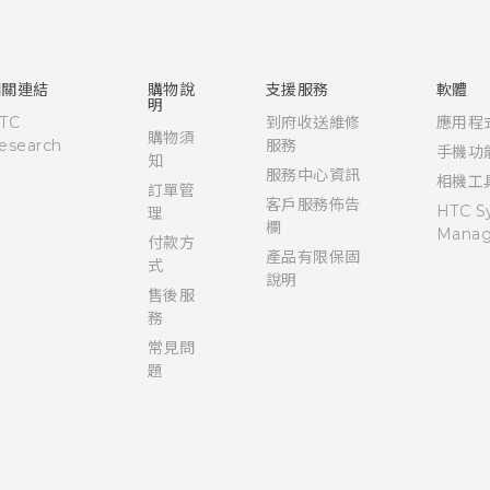
使用手冊
Quick start guide
User manual
相關連結
購物說
支援服務
軟體
明
TC
到府收送維修
應用程
購物須
esearch
服務
手機功
知
服務中心資訊
相機工
訂單管
客戶服務佈告
HTC S
理
欄
Manag
付款方
產品有限保固
式
說明
售後服
務
常見問
題