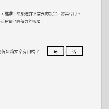
效
>
進階
，然後選擇不需要的設定，將其停用。
以延長電池續航力的選項。
覺得這篇文章有用嗎？
是
否
您的意見回報可協助他人查看最實用的資訊。