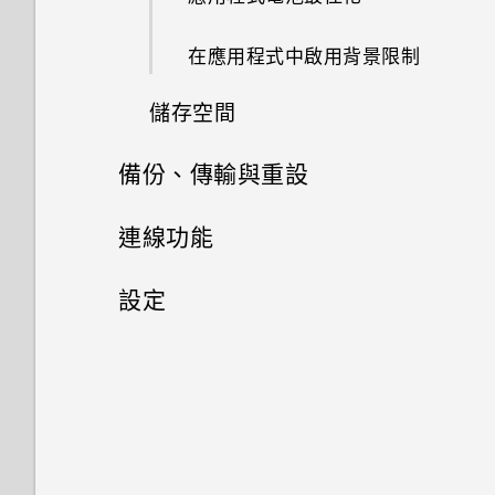
重新啟動 HTC Desire 20 pro
如何在手機與電腦之間複製檔
程式
(軟體重設)
案？
轉寄訊息
拍攝特寫相片
通話記錄
在應用程式中啟用背景限制
設定預設應用程式
存取設定
封鎖來自不歡迎的聯絡人訊息
拍攝全景相片
儲存空間
封鎖電話號碼
設定應用程式連結
通知
刪除訊息和對話
備份、傳輸與重設
掃描 QR 碼
儲存空間類型
停用應用程式
選取、複製及貼上文字
傳輸
連線功能
釋放儲存空間
輸入文字
備份與重設
網際網路連線
從舊手機取得內容的方法
設定
在內建儲存空間與記憶卡之間複
製或移動檔案
中文輸入
無線分享
備份 HTC Desire 20 pro
從 Android 手機傳輸內容
安全性
開啟或關閉數據連線
在 HTC Desire 20 pro 和電腦
備份相片和影片
一般設定
開啟或關閉藍牙
間複製檔案
在手機和電腦之間傳送相片、影
管理數據使用量
設定螢幕鎖定
片及音樂
重設網路設定
連接藍牙耳機
變更來電鈴聲
卸載記憶卡
Wi-Fi 連線
設定智慧鎖