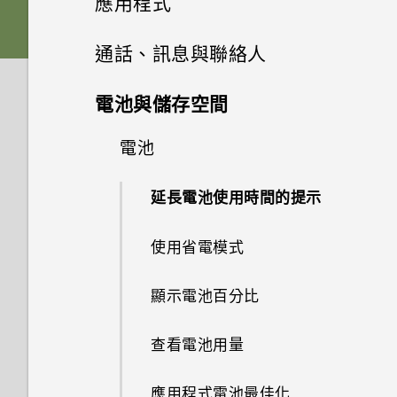
應用程式
的 SD 卡設為內部儲存裝置？
如何使用尋找我的裝置尋找手機
的方式
系統效能
手機無法充電時該怎麼做？
卡
我說「嘿，Google」時，
或清除手機資料？
檢查安全性更新
Google Assistant 為何沒有回
新增應用程式至主畫面
安裝及移除應用程式
四鏡頭相機
通話、訊息與聯絡人
安裝軟體更新後，曾設為內部儲
無線與網路
擷取手機畫面
為何電池電力消耗如此快速？
為何手機反應緩慢且靜止不動？
為電池充電
應？
存空間的 SD 卡會如何？
何謂智慧鎖及如何使用？
從 Google Play 商店安裝應用
管理應用程式
新增主畫面小工具
開始使用相機應用程式
手機通話功能
從 Google Play 商店取得應用
設定與其他
電池與儲存空間
程式更新
我可以在手機上切換到另一個
開啟或關閉睡眠模式
為何手機會自動關機？
開啟或關閉手機
為何手機上的應用程式會當機並
程式
如何將 SD 卡設為可攜式儲存空
為何手機設定螢幕鎖密碼後仍不
NFC 付款應用程式嗎？該怎麼
使用應用程式
強制關閉？
簡訊與多媒體簡訊
應用程式捷徑
將應用程式整理至資料夾
間？
對焦和縮放
電池
電話應用程式的功能
會鎖住？
我能將 Micro SIM 卡剪小為
查看系統軟體版本
做？
觸控手勢
手機異常過熱或溫度過高時該怎
初次設定手機
從網路下載應用程式
nano SIM 卡以裝入 HTC 裝置
聯絡人
使用時鐘
麼辦？
如何知道我是否安裝了惡意的第
切換最近使用的應用程式
關於訊息應用程式
新增或移除主畫面面板
Google 相簿無法讓我刪除 SD
拍攝相片
內嗎？
撥打電話
延長電池使用時間的提示
檢查系統軟體更新
如何將手機的網際網路連線分享
主畫面
三方應用程式？
新增帳號
卡中的相片。我該怎麼做？
解除安裝應用程式
給其他裝置使用？
查看氣象
聯絡人清單
如何重新啟動手機以進入安全模
同時使用兩個應用程式
傳送簡訊 (SMS)
拍攝連拍相片
如何找出手機的 IMEI/MEID 和
回撥未接來電
使用省電模式
鎖定螢幕
式？
如何設定預設的簡訊應用程式？
HTC Desire 20 pro 解除鎖定的
如何將內部儲存空間中的檔案和
序號？
我透過藍牙傳送了一些檔案到電
Google 相簿功能介紹
新增新的聯絡人
方式
資料夾複製或移到 SD 卡？
使用子母畫面
傳送多媒體訊息 (MMS)
拍攝人像照或自拍照
腦。檔案存到哪裡去了？
接聽來電或拒接來電
顯示電池百分比
使用快速設定
如何啟用開發人員選項？
如何啟用或停用裝置管理員應用
FM 收音機
編輯聯絡人資訊
更改 nano SIM 卡設定
如何檢視 USB 隨身碟內的檔案
控制應用程式權限
程式？
傳送群組訊息 (SMS)
拍攝影片
如何將業者的存取點名稱新增至
通話期間可以執行的動作
查看電池用量
調整音量和音效設定
與資料夾？
手機？
錄音程式
將聯絡人分組成標籤
選擇可以存取您所在位置的應用
回覆訊息
拍攝超廣角相片
設定多方通話
應用程式電池最佳化