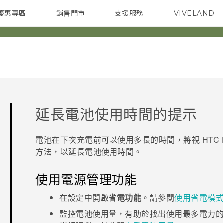
優惠專區
銷售門市
支援服務
VIVELAND
焦點訊息
智慧型手機
校園專案
銷售通路
配件
企業採購
延長電池使用時間的提示
電池在下次充電前可以使用多長的時間，將視
HTC D
方法，以延長電池使用時間。
使用電源管理功能
在設定中開啟
省電功能
。請參閱
使用省電模
監控電池使用量，有助於找出使用最多電力