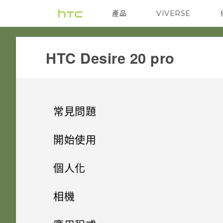
產品
VIVERSE
VIVE
G REIGNS
‎HTC Desire 20 pro‎
常見問題
電源與充電
開始使用
安全性
打開包裝與設定
手機無法開機時該怎麼做？
個人化
儲存、備份和傳輸
熟悉新手機的功能
忘記了螢幕鎖定密碼、PIN 碼或
如果手機不斷重新啟動或無法開
主畫面配置
HTC Desire 20 pro 概觀
相機
圖形該怎麼辦？
機進入主畫面，該怎麼辦？
應用程式
更新
安裝軟體更新後，為何無法將新
更改瀏覽 HTC Desire 20 pro
插入 nano SIM 卡和 microSD
拍照和錄影
變更桌布