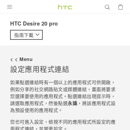
產品
‎HTC Desire 20 pro‎
VIVE
指南下載
G REIGNS
智慧型手機
< < Menu
配件
設定應用程式連結
VIVERSE
如果點選連結時有一個以上的應用程式可供開啟，
例如分享的社交網路貼文或媒體連結，畫面將要求
優惠專區
您選擇要使用的應用程式。點選連結出現提示時，
請選取應用程式，然後點選
永遠
，將該應用程式設
焦點訊息
銷售門市
為預設使用的應用程式。
校園專案
銷售通路
支援服務
您也可進入設定，檢視不同的應用程式所設定的應
企業採購
用程式連結，並變更設定。
VIVELAND