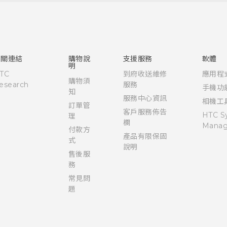
快速入門手冊
使用手冊
Quick start guide
User manual
相關連結
購物說
支援服務
軟體
明
TC
到府收送維修
應用程
購物須
esearch
服務
手機功
知
服務中心資訊
相機工
訂單管
客戶服務佈告
HTC S
理
欄
Manag
付款方
產品有限保固
式
說明
售後服
務
常見問
題