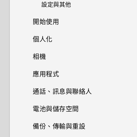
如何在手機與電腦之間複製檔
設定與其他
案？
開始使用
我能將 Micro SIM 卡剪小為
nano SIM 卡以裝入 HTC 裝置
打開包裝與設定
內嗎？
個人化
熟悉新手機的功能
主畫面配置
如何找出手機的 IMEI/MEID 和
HTC Desire 20 pro 概觀
相機
序號？
更新
更改瀏覽 HTC Desire 20 pro
插入 nano SIM 卡和 microSD
拍照和錄影
變更桌布
應用程式
的方式
如何啟用或停用裝置管理員應用
卡
檢查安全性更新
程式？
新增應用程式至主畫面
安裝及移除應用程式
四鏡頭相機
通話、訊息與聯絡人
擷取手機畫面
為電池充電
從 Google Play 商店安裝應用
管理應用程式
新增主畫面小工具
開始使用相機應用程式
手機通話功能
從 Google Play 商店取得應用
電池與儲存空間
程式更新
開啟或關閉睡眠模式
開啟或關閉手機
程式
使用應用程式
簡訊與多媒體簡訊
應用程式捷徑
將應用程式整理至資料夾
對焦和縮放
電池
電話應用程式的功能
查看系統軟體版本
備份、傳輸與重設
觸控手勢
初次設定手機
從網路下載應用程式
聯絡人
使用時鐘