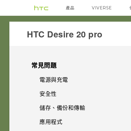
產品
VIVERSE
VIVE
G REIGNS
‎HTC Desire 20 pro‎
常見問題
電源與充電
安全性
手機無法開機時該怎麼做？
儲存、備份和傳輸
忘記了螢幕鎖定密碼、PIN 碼或
如果手機不斷重新啟動或無法開
圖形該怎麼辦？
機進入主畫面，該怎麼辦？
應用程式
安裝軟體更新後，為何無法將新