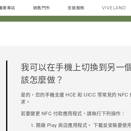
優惠專區
銷售門市
支援服務
VIVELAND
焦點訊息
智慧型手機
校園專案
銷售通路
配件
企業採購
我可以在手機上切換到另一個 
該怎麼做？
是的，您的手機支援 HCE 和 UICC 等常見的 
求。
若要變更 NFC 付款應用程式，請執行下列操作：
開啟
Play 商店
應用程式。
下載並安裝要使