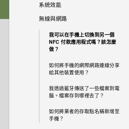
的 SD 卡設為內部儲存裝置？
如何使用尋找我的裝置尋找手機
系統效能
手機無法充電時該怎麼做？
我說「嘿，Google」時，
或清除手機資料？
Google Assistant 為何沒有回
安裝軟體更新後，曾設為內部儲
無線與網路
為何電池電力消耗如此快速？
為何手機反應緩慢且靜止不動？
應？
存空間的 SD 卡會如何？
何謂智慧鎖及如何使用？
我可以在手機上切換到另一個
為何手機會自動關機？
為何手機上的應用程式會當機並
如何將 SD 卡設為可攜式儲存空
為何手機設定螢幕鎖密碼後仍不
NFC 付款應用程式嗎？該怎麼
強制關閉？
間？
會鎖住？
做？
手機異常過熱或溫度過高時該怎
麼辦？
如何知道我是否安裝了惡意的第
Google 相簿無法讓我刪除 SD
如何將手機的網際網路連線分享
三方應用程式？
卡中的相片。我該怎麼做？
給其他裝置使用？
如何重新啟動手機以進入安全模
式？
如何設定預設的簡訊應用程式？
如何將內部儲存空間中的檔案和
我透過藍牙傳送了一些檔案到電
資料夾複製或移到 SD 卡？
腦。檔案存到哪裡去了？
如何啟用開發人員選項？
如何檢視 USB 隨身碟內的檔案
如何將業者的存取點名稱新增至
與資料夾？
手機？