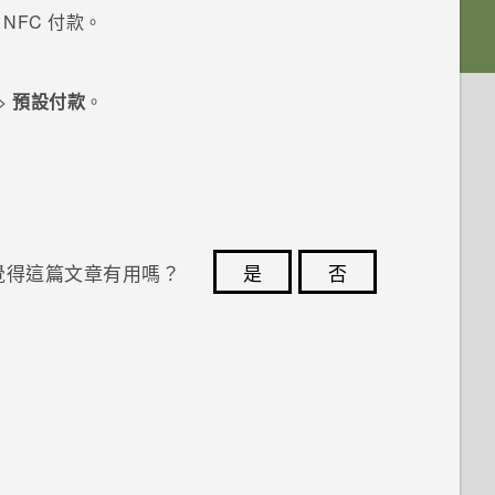
NFC 付款。
>
預設付款
。
。
覺得這篇文章有用嗎？
是
否
您的意見回報可協助他人查看最實用的資訊。