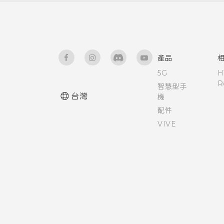
產品
5G
H
R
智慧型手
台灣
機
配件
VIVE