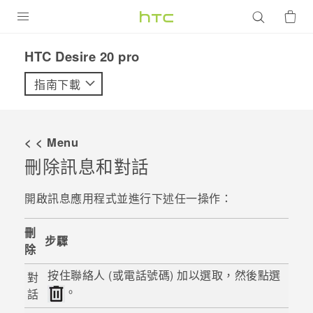
產品
‎HTC Desire 20 pro‎
VIVE
指南下載
G REIGNS
智慧型手機
< < Menu
配件
刪除訊息和對話
VIVERSE
開啟
訊息
應用程式並進行下述任一操作：
優惠專區
刪
步驟
除
焦點訊息
銷售門市
按住聯絡人 (或電話號碼) 加以選取，然後點選
校園專案
對
銷售通路
支援服務
。
話
企業採購
VIVELAND