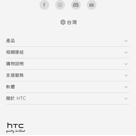
台灣
快速入門手冊
產品
使用手冊
Quick start guide
5G
相關連結
User manual
智慧型手機
HTC Research
購物說明
配件
購物須知
支援服務
VIVE
訂單管理
到府收送維修服務
軟體
付款方式
服務中心資訊
應用程式
關於 HTC
售後服務
客戶服務佈告欄
手機功能
ESG
常見問題
產品有限保固說明
相機工具
新聞稿
HTC Sync Manager
投資人