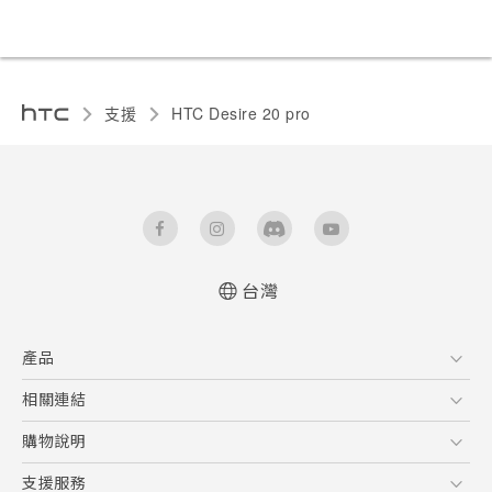
支援
‎HTC Desire 20 pro‎
台灣
快速入門手冊
產品
使用手冊
Quick start guide
5G
相關連結
User manual
智慧型手機
HTC Research
購物說明
配件
購物須知
支援服務