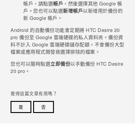
帳戶，請點選
帳戶
，然後選擇其他
Google
帳
戶。您也可以點選
新增帳戶
以新增用於備份的
登入
新
Google
帳戶。
Android
的自動備份功能會定期將
HTC Desire 20
pro
備份至
Google 雲端硬碟
的私人資料夾。備份資
料不計入
Google 雲端硬碟
儲存配額。不會備份大型
檔案或應用程式開發商選擇排除的檔案。
您也可以隨時點選
立即備份
以手動備份
HTC Desire
20 pro
。
覺得這篇文章有用嗎？
是
否
感謝您！您的意見回報可協助他人查看最實用的資訊。