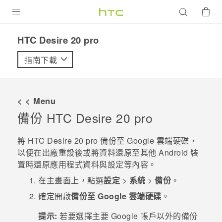
產品
‎HTC Desire 20 pro‎
VIVE
指南下載
G REIGNS
智慧型手機
< < Menu
配件
備份
HTC Desire 20 pro
VIVERSE
將
HTC Desire 20 pro
備份至
Google 雲端硬碟
，
以便在出廠重設後或將資料還原至其他
Android
裝
優惠專區
置時還原應用程式資料與設定等內容。
焦點訊息
銷售門市
在
主畫面
上，點選
設定
>
系統
>
備份
。
校園專案
確定開啟
備份至 Google 雲端硬碟
。
銷售通路
支援服務
企業採購
提示:
若要選擇主要
Google
帳戶以外的備份
VIVELAND