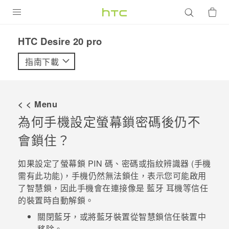
產品
‎HTC Desire 20 pro‎
VIVE
指南下載
G REIGNS
智慧型手機
< < Menu
配件
為何手機設定螢幕鎖密碼後仍不
會鎖住？
VIVERSE
優惠專區
如果設定了螢幕鎖 PIN 碼、密碼或指紋辨識器 (手機
需有此功能)，手機仍然無法鎖住，表示您可能啟用
焦點訊息
銷售門市
了智慧鎖，因此手機會在連接像是
藍牙
耳機等信任
的裝置時自動解鎖。
校園專案
銷售通路
支援服務
關閉
藍牙
，或將
藍牙
裝置從智慧鎖信任裝置中
企業採購
VIVELAND
移除。