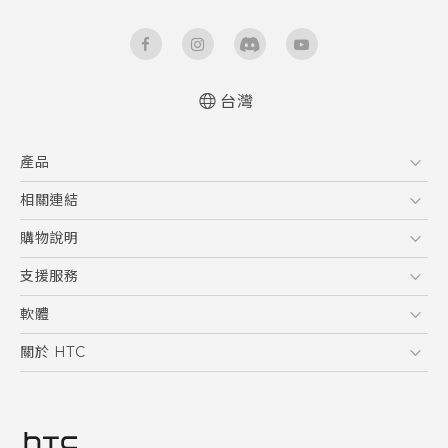
台灣
快速入門手冊
產品
使用手冊
Quick start guide
5G
相關連結
User manual
智慧型手機
HTC Research
購物說明
配件
購物須知
支援服務
VIVE
訂單管理
到府收送維修服務
軟體
付款方式
服務中心資訊
應用程式
關於 HTC
售後服務
客戶服務佈告欄
手機功能
ESG
常見問題
產品有限保固說明
相機工具
新聞稿
HTC Sync Manager