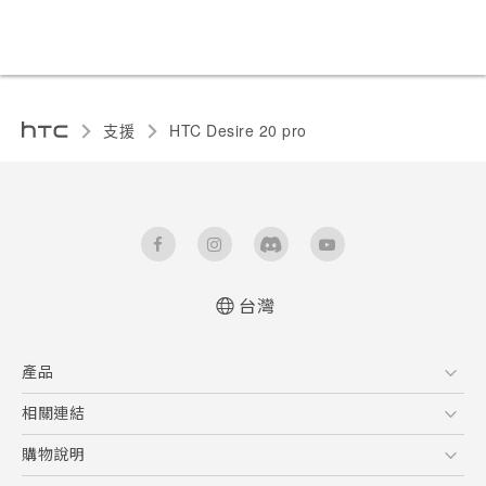
支援
‎HTC Desire 20 pro‎
台灣
快速入門手冊
產品
使用手冊
Quick start guide
5G
相關連結
User manual
智慧型手機
HTC Research
購物說明
配件