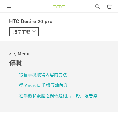
產品
‎HTC Desire 20 pro‎
VIVE
指南下載
G REIGNS
智慧型手機
< < Menu
配件
傳輸
VIVERSE
從舊手機取得內容的方法
優惠專區
從 Android 手機傳輸內容
焦點訊息
銷售門市
在手機和電腦之間傳送相片、影片及音樂
校園專案
銷售通路
支援服務
企業採購
VIVELAND