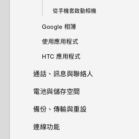
使用 Zoe 動態拍照
程式？
空間卻比總容量少。為什麼？
機？
如何在郵件應用程式內登入我的
機？
初次設定 HTC 10
為何我的手機會自動停止錄影？
從手機套啟動相機
旅行模式
Microsoft 電子郵件帳號？
拍攝連續的相片
如何在手機上測試音訊、顯示和
如何關閉使用 TouchPal 鍵盤輸
使用 MicroSD 記憶卡作為可移
如果手機不斷重新啟動或無法開
使用 Exchange ActiveSync 時
其他部分？
新增社交網路、電子郵件帳號等
Google 相簿
相片看起來模糊不清嗎？以下有
入時的震動？
除式儲存裝置和使用內部儲存空
機進入主畫面，該怎麼辦？
Motion Launch 手勢啟動
為何手機上的應用程式會當機並
為何無法用我的指紋將螢幕解
使用 HDR
一些拍照秘訣
間有何不同？
強制關閉？
鎖？
使用應用程式
為何手機反應緩慢且靜止不動？
Google 相簿功能介紹
為何通話期間聽不到來電及訊息
手機無法充電時該怎麼做？
選取、複製及貼上文字
拍攝全景相片
通知？
如何知道我是否在手機上安裝了
如何在重設手機後通過 Google
HTC 應用程式
為何手機會自動關機？
存取應用程式
檢視相片及影片
為何電池電力消耗如此快速？
惡意的第三方應用程式？
登入畫面？
輸入文字
有未讀取的通知時，不斷重複發
通話、訊息與聯絡人
HTC BlinkFeed
結束或關閉應用程式最好的方式
應用程式捷徑
出聲音和震動。要如何停止？
編輯相片
Doze 模式如何節省電池電力？
如何設定預設的簡訊應用程式？
忘記了手機的螢幕鎖定密碼、
中文輸入
為何？
PIN 碼或圖形該怎麼辦？
手機通話功能
電池與儲存空間
HTC 主題
同時使用兩個應用程式
為何無法自訂快速設定面板中的
美化 RAW 相片
為何省電模式和極致省電模式都
如何在 HTC 訊息應用程式內以
重新啟動 HTC 10 (軟體重設)
如何查看手機內建的記憶體容量
項目？
聯絡人
變成灰色停用狀態？
粗體顯示未讀取的訊息？
手機遺失或遭竊時該怎麼辦？
電池
使用智慧搜尋撥號
備份、傳輸與重設
Boost+
及使用量？
排列應用程式
剪輯影片
取得協助與疑難排解
簡訊與多媒體簡訊
儲存空間
聯絡人清單
Android 中的應用程式待機如何
如何調整 HTC 訊息中的字型大
何謂智慧鎖及如何使用？
撥打分機號碼
備份與重設
顯示電池百分比
郵件
連線功能
如何重新啟動手機以進入安全模
使用子母畫面
變更慢動作影片的播放速度
節省電池電力？
小？
開啟或關閉圖示徽章
式？
如何在訊息內加入簽名？
新增新的聯絡人
傳輸
為何重新開啟或開啟手機時出現
在手機儲存空間和記憶卡之間複