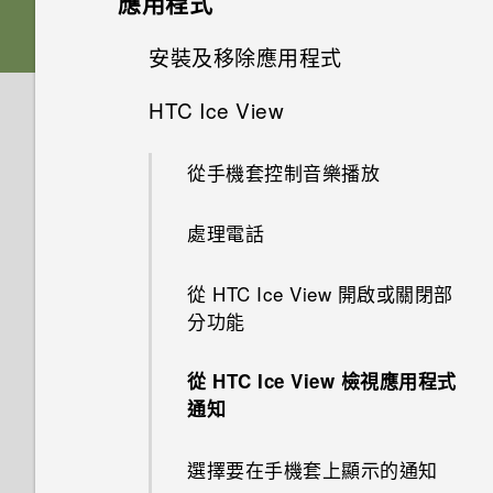
應用程式
傳輸線嗎？能否使用第三方的傳
備份與傳輸
更新
如何在電信業者的網路中新增存
能否變更手機上系統的字型樣式
音效偏好設定
我能將 Micro SIM 卡剪小為
指紋辨識器
輸線？
進階相機功能
啟動列
動作手勢
取點？
設定主畫面桌布
安裝及移除應用程式
自拍
和大小？
Nano SIM 卡以裝入手機內嗎？
應用程式
如何備份相片及影片？
安裝軟體更新
HTC 10
可以透過 micro USB 轉 USB
變更來電鈴聲
新增主畫面小工具
HTC Ice View
選擇場景
觸控手勢
我透過藍牙傳送了一些檔案到電
新增或移除小工具面板
快速調整相片曝光
從 Google Play 商店取得應用
儲存空間
如何將喜愛的歌曲或音樂設為鈴
Type-C 轉接器以使用現有的
為何說出「OK Google」無法啟
如何在手機與電腦之間複製檔
腦。檔案存到哪裡去了？
程式
聲？
安裝應用程式更新
USB 傳輸線嗎？
後面板
動 Google 個人助理？
變更通知音效
案？
新增主畫面捷徑
拍攝高動態縮時攝影影片
從手機套控制音樂播放
使用快速設定
設定與其他
變更主畫面
HTC 相機
如何將檔案與資料夾複製或移到
如何將手機的網際網路連線分享
從網路下載應用程式
能否分別調整鈴聲和通知音效的
從 Google Play 商店安裝應用
記憶卡？
USB Type-C 接頭與舊手機上的
卡片固定座
我經常因為誤觸最近使用的應用
設定預設音量
相機
我之前曾使用 HTC 備份。為何
分類小工具面板和啟動列上的應
給其他裝置使用？
手動調整相機設定
處理電話
認識手機設定
音量？
如何讓硬體按鍵持續開啟背光？
程式更新
選擇拍攝模式
micro USB 接頭有何不同？
程式或 返回鍵而退出正在玩的
手機現在未內建 HTC 備份？
用程式
解除安裝應用程式
如何檢視 USB 隨身碟內的檔案
遊戲。如何避免此狀況？
Nano SIM 卡
系統效能
適用於喇叭的 HTC BoomSound
要如何得知我的手機能否在其他
能否讓相機停留在待機模式以節
拍攝 RAW 相片
從 HTC Ice View 開啟或關閉部
鎖定螢幕
如何關閉擷取畫面時的快門聲？
如何找出手機的 IMEI/MEID 和
軟體與應用程式更新
拍攝相片
與資料夾？
螢幕關閉一段時間後，為何我無
如何讓 HTC Sync Manager 辨
移動主畫面項目
國家的本國網路內使用？
省電力？要如何設定？
分功能
序號？
法接收郵件與即時訊息通知？網
安全性
何謂螢幕固定功能？如何固定應
SD 卡
支援耳機的HTC BoomSound
識出我的手機？
如何查看手機最新的軟體更新？
相機應用程式如何拍攝 RAW 相
通知
路電台廣播也停止了。
為何播放 YouTube 影片時無法
設定相片品質和大小
我將記憶卡格式化以作為內部儲
用程式？
移除主畫面項目
手機能在找不到 Wi-Fi 或訊號
為何拍攝的人像照在電腦上會以
片？
從 HTC Ice View 檢視應用程式
使用子母畫面？
為何手機會對我說話？如何關閉
存空間使用時，卻出現該記憶卡
為何手機設定螢幕鎖密碼後仍不
為電池充電
專屬個性化音效設定
能否使用 Wi-Fi 直連 與其他手
更新手機軟體前該做哪些準備？
太弱時自動切換至行動網路嗎？
橫向顯示？
通知
此功能？
如何加快輸入速度？
速度太慢的訊息。為什麼？
手機無法開機時該怎麼做？
提示：如何拍出更棒的相片
Google Play Protect 有何作
會鎖住？
機分享媒體檔？
慢動作錄影
用？如何查看功能是否啟用？
切換手機開關
如果無法安裝軟體更新，該怎麼
為何無法邊錄影邊拍照？
選擇要在手機套上顯示的通知
如何啟用或停用裝置管理員應用
擷取手機畫面
我的手機是全新的，但可用儲存
如何使用硬體按鍵重新啟動手
拍攝影片
觸碰指紋辨識器為何無法喚醒手
辦？