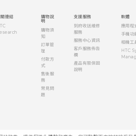
使用手冊
相關連結
購物說
支援服務
軟體
明
TC
到府收送維修
應用程
購物須
esearch
服務
手機功
知
服務中心資訊
相機工
訂單管
客戶服務佈告
HTC S
理
欄
Manag
付款方
產品有限保固
式
說明
售後服
務
常見問
題