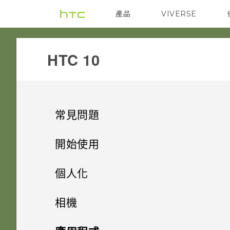
產品
VIVERSE
VIVE
G REIGNS
HTC 10‎
常見問題
電源與充電
開始使用
通話與 SIM 卡
熟悉新手機的功能
我的手機是否向下相容於不支援
個人化
Qualcomm Quick Charge 3.0
音效與顯示
新功能
如何在未通話時讓電話撥號列出
的充電配件？
主畫面配置與字型
HTC Sense 主畫面
相機
我的聯絡人及其個人檔案圖片而
無線與網路
打開包裝與設定
我認為麥克風壞了。該怎麼做？
不是通話記錄？
小工具與捷徑
只能使用隨附的 USB Type-C
Android 8.0
休眠模式
拍照和錄影
變更預設字型大小