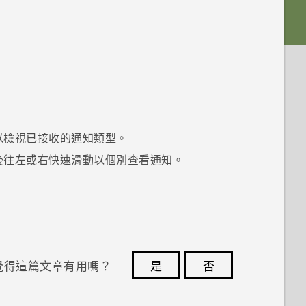
以檢視已接收的通知類型。
後往左或右快速滑動以個別查看通知。
覺得這篇文章有用嗎？
是
否
您的意見回報可協助他人查看最實用的資訊。