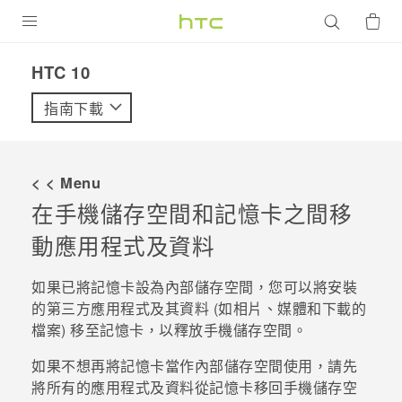
產品
HTC 10‎
VIVE
指南下載
G REIGNS
智慧型手機
< < Menu
配件
在手機儲存空間和記憶卡之間移
動應用程式及資料
VIVERSE
優惠專區
如果已將記憶卡設為內部儲存空間，您可以將安裝
的第三方應用程式及其資料 (如相片、媒體和下載的
焦點訊息
銷售門市
檔案) 移至記憶卡，以釋放手機儲存空間。
校園專案
銷售通路
支援服務
如果不想再將記憶卡當作內部儲存空間使用，請先
企業採購
將所有的應用程式及資料從記憶卡移回手機儲存空
VIVELAND