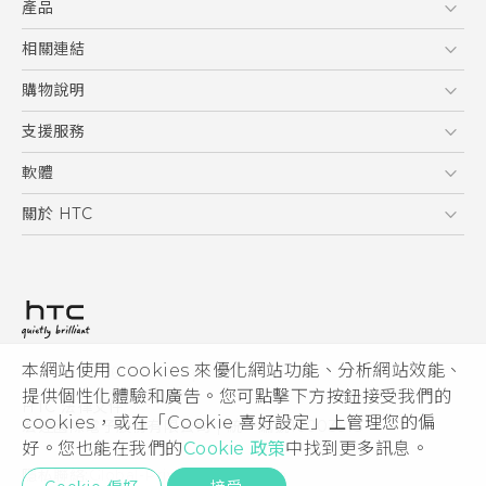
產品
使用手冊
5G
相關連結
智慧型手機
HTC Research
購物說明
配件
購物須知
支援服務
VIVE
訂單管理
到府收送維修服務
軟體
付款方式
服務中心資訊
應用程式
關於 HTC
售後服務
客戶服務佈告欄
手機功能
ESG
常見問題
產品有限保固說明
相機工具
新聞稿
HTC Sync Manager
投資人
加入 HTC
本網站使用 cookies 來優化網站功能、分析網站效能、
© 2011-2026 HTC Corporation
隱私權政策
提供個性化體驗和廣告。您可點擊下方按鈕接受我們的
HTC 法律文件
產品安全性
cookies，或在「Cookie 喜好設定」上管理您的偏
宏達國際電子股份有限公司 | 統一編號16003518
好。您也能在我們的
Cookie 政策
中找到更多訊息。
Cookie
隱私聯絡:
Global-Privacy@htc.com
Security and Privacy Whitepaper