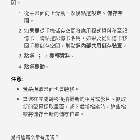
間。
從
主畫面
向上滑動，然後點選
設定
>
儲存空
登入
間
。
如果要從手機儲存空間將應用程式資料移至記
憶卡，請點選記憶卡名稱，如果要從記憶卡移
回手機儲存空間，則點選
內部共用儲存裝置
。
點選
>
移轉資料
。
點選
移動
。
注意:
螢幕擷取畫面也會轉移。
當您在完成轉移後拍攝新的相片或影片、擷取
新的螢幕擷取畫面，或下載新檔案時，這些檔
案將儲存至新的儲存位置。
覺得這篇文章有用嗎？