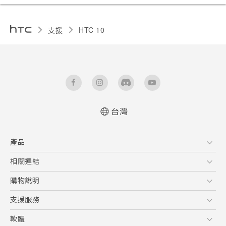
支援
HTC 10‎
台灣
快速入門手冊
產品
使用手冊
5G
相關連結
智慧型手機
HTC Research
購物說明
配件
購物須知
支援服務
VIVE
訂單管理
到府收送維修服務
軟體