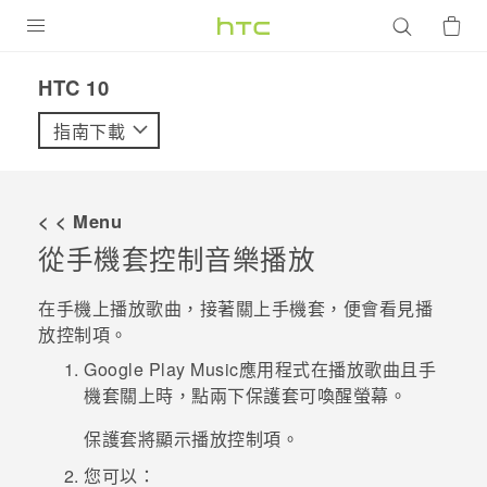
產品
HTC 10‎
VIVE
指南下載
G REIGNS
智慧型手機
< < Menu
配件
從手機套控制音樂播放
VIVERSE
在手機上播放歌曲，接著關上手機套，便會看見播
放控制項。
優惠專區
Google Play Music
應用程式在播放歌曲且手
焦點訊息
銷售門市
機套關上時，點兩下保護套可喚醒螢幕。
校園專案
銷售通路
支援服務
保護套將顯示播放控制項。
企業採購
您可以：
VIVELAND