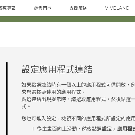
優惠專區
銷售門市
支援服務
VIVELAND
焦點訊息
智慧型手機
校園專案
銷售通路
配件
企業採購
設定應用程式連結
如果點選連結時有一個以上的應用程式可供開啟，
求您選擇要使用的應用程式。
點選連結出現提示時，請選取應用程式，然後點選
式。
您也可進入設定，檢視不同的應用程式所設定的應
從
主畫面
向上滑動，然後點選
設定
>
應用程