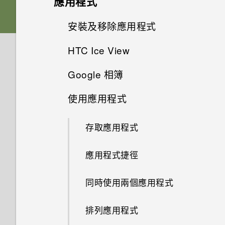
應用程式
傳輸線嗎？能否使用第三方的傳
備份與傳輸
更新
如何在電信業者的網路中新增存
能否變更手機上系統的字型樣式
音效偏好設定
我能將 Micro SIM 卡剪小為
指紋辨識器
輸線？
進階相機功能
啟動列
動作手勢
取點？
設定主畫面桌布
安裝及移除應用程式
自拍
和大小？
Nano SIM 卡以裝入手機內嗎？
應用程式
如何備份相片及影片？
安裝軟體更新
HTC 10
可以透過 micro USB 轉 USB
變更來電鈴聲
新增主畫面小工具
HTC Ice View
選擇場景
觸控手勢
我透過藍牙傳送了一些檔案到電
新增或移除小工具面板
快速調整相片曝光
從 Google Play 商店取得應用
儲存空間
如何將喜愛的歌曲或音樂設為鈴
Type-C 轉接器以使用現有的
為何說出「OK Google」無法啟
如何在手機與電腦之間複製檔
腦。檔案存到哪裡去了？
程式
聲？
安裝應用程式更新
USB 傳輸線嗎？
後面板
動 Google 個人助理？
變更通知音效
Google 相簿
案？
新增主畫面捷徑
拍攝高動態縮時攝影影片
從手機套控制音樂播放
使用快速設定
設定與其他
變更主畫面
HTC 相機
如何將檔案與資料夾複製或移到
如何將手機的網際網路連線分享
從網路下載應用程式
能否分別調整鈴聲和通知音效的
從 Google Play 商店安裝應用
記憶卡？
使用應用程式
USB Type-C 接頭與舊手機上的
卡片固定座
我經常因為誤觸最近使用的應用
設定預設音量
Google 相簿功能介紹
相機
我之前曾使用 HTC 備份。為何
分類小工具面板和啟動列上的應
給其他裝置使用？
手動調整相機設定
處理電話
認識手機設定
音量？
如何讓硬體按鍵持續開啟背光？
程式更新
選擇拍攝模式
micro USB 接頭有何不同？
程式或 返回鍵而退出正在玩的
手機現在未內建 HTC 備份？
用程式
解除安裝應用程式
如何檢視 USB 隨身碟內的檔案
遊戲。如何避免此狀況？
存取應用程式
Nano SIM 卡
系統效能
適用於喇叭的 HTC BoomSound
檢視相片及影片
要如何得知我的手機能否在其他
能否讓相機停留在待機模式以節
拍攝 RAW 相片
從 HTC Ice View 開啟或關閉部
鎖定螢幕
如何關閉擷取畫面時的快門聲？
如何找出手機的 IMEI/MEID 和
軟體與應用程式更新
拍攝相片
與資料夾？
螢幕關閉一段時間後，為何我無
如何讓 HTC Sync Manager 辨
移動主畫面項目
國家的本國網路內使用？
省電力？要如何設定？
分功能
序號？
法接收郵件與即時訊息通知？網
安全性
何謂螢幕固定功能？如何固定應
應用程式捷徑
SD 卡
支援耳機的HTC BoomSound
識出我的手機？
如何查看手機最新的軟體更新？
編輯相片
相機應用程式如何拍攝 RAW 相
通知
路電台廣播也停止了。
為何播放 YouTube 影片時無法
設定相片品質和大小
我將記憶卡格式化以作為內部儲
用程式？
移除主畫面項目
手機能在找不到 Wi-Fi 或訊號
為何拍攝的人像照在電腦上會以
片？
從 HTC Ice View 檢視應用程式
使用子母畫面？
為何手機會對我說話？如何關閉
存空間使用時，卻出現該記憶卡
為何手機設定螢幕鎖密碼後仍不
同時使用兩個應用程式
為電池充電
專屬個性化音效設定
能否使用 Wi-Fi 直連 與其他手
更新手機軟體前該做哪些準備？
太弱時自動切換至行動網路嗎？
橫向顯示？
美化 RAW 相片
通知
此功能？
如何加快輸入速度？
速度太慢的訊息。為什麼？
手機無法開機時該怎麼做？
提示：如何拍出更棒的相片
Google Play Protect 有何作
會鎖住？
機分享媒體檔？
慢動作錄影
用？如何查看功能是否啟用？
排列應用程式
切換手機開關
如果無法安裝軟體更新，該怎麼
為何無法邊錄影邊拍照？
剪輯影片
選擇要在手機套上顯示的通知
如何啟用或停用裝置管理員應用
擷取手機畫面
我的手機是全新的，但可用儲存
如何使用硬體按鍵重新啟動手
拍攝影片
觸碰指紋辨識器為何無法喚醒手
辦？