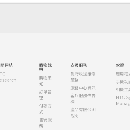
快速入門手冊
使用手冊
相關連結
購物說
支援服務
軟體
明
TC
到府收送維修
應用程
購物須
esearch
服務
手機功
知
服務中心資訊
相機工
訂單管
客戶服務佈告
HTC S
理
欄
Manag
付款方
產品有限保固
式
說明
售後服
務