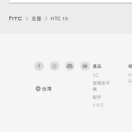
支援
HTC 10‎
產品
5G
H
R
智慧型手
台灣
機
配件
VIVE