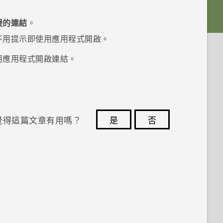
援的連結
。
不用提示即使用應用程式開啟。
用應用程式開啟連結。
覺得這篇文章有用嗎？
是
否
您的意見回報可協助他人查看最實用的資訊。