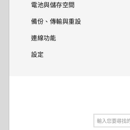
手機通話功能
電池與儲存空間
HTC 主題
設定中的電池最佳化有何作用？
如何顯示執行中應用程式的清
要求我輸入密碼以解密手機？
如何從通知面板中移除顯示特定
單？
聯絡人
應用程式正在背景中執行的通
電池
使用智慧搜尋撥號
備份、傳輸與重設
Boost+
Qualcomm Quick Charge 3.0
移除螢幕鎖時出現裝置保護功能
知？
簡訊與多媒體簡訊
運作方式？
如何啟用開發人員選項？
將停止運作的訊息，裝置保護是
儲存空間
聯絡人清單
撥打分機號碼
備份與重設
顯示電池百分比
郵件
連線功能
什麼意思？
手機異常過熱或溫度過高時該怎
如何節省電池電力？
如何無法在 Google Play Music
如何在訊息內加入簽名？
麼辦？
新增新的聯絡人
傳輸
在手機儲存空間和記憶卡之間複
快速撥號
查看電池用量
網際網路連線
備份 HTC 10
氣象
設定
中播放 WMA 音樂檔？
製或移動檔案
複製簡訊到 Nano SIM 卡
手機出狀況時該如何取得協助？
編輯聯絡人的資訊
無線分享
從舊手機傳輸內容的方法
撥打訊息、電子郵件或日曆活動
查看電池記錄
重設網路設定
一般設定
時鐘
開啟或關閉數據連線
GPS 關閉時能否在鎖定螢幕上
儲存空間類型
中的電話號碼
顯示氣象？
刪除訊息和對話
聯繫聯絡人
從 Android 手機傳輸內容
安全性設定
開啟或關閉 藍牙
應用程式電池最佳化
重設 HTC 10 (硬體重設)
錄音機
管理數據使用量
夜間模式
我該將記憶卡當作可移除式或內
緊急電話
為何應用程式圖示不再顯示未讀
傳送簡訊 (SMS)
部儲存空間使用呢？
協助工具設定
匯入或複製聯絡人
透過 iCloud 傳送 iPhone 內容
連接藍牙耳機
為 Nano SIM 卡指派 PIN 碼
使用省電功能
備份檔案、資料和設定的方式
訊息和通知等未讀項目數量？
Wi-Fi 連線
調整顯示大小
收到來電
傳送多媒體訊息 (MMS)
將記憶卡設為內部儲存空間
合併聯絡人資訊
協助工具功能
取得聯絡人及其他內容的其他方
與藍牙裝置解除配對
設定螢幕鎖定
極致省電模式
備份聯絡人與訊息
為何手機對 Motion Launch 手
連線到 VPN
位置設定
法
通話期間可以執行的動作
勢啟動手勢沒有反應？
傳送群組訊息
在手機儲存空間和記憶卡之間移
傳送聯絡人資訊
協助工具設定