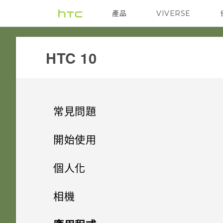
產品
VIVERSE
VIVE
G REIGNS
HTC 10‎
常見問題
電源與充電
開始使用
通話與 SIM 卡
熟悉新手機的功能
我的手機是否向下相容於不支援
個人化
Qualcomm Quick Charge 3.0
音效與顯示
新功能
如何在未通話時讓電話撥號列出
的充電配件？
主畫面配置與字型
HTC Sense 主畫面
相機
我的聯絡人及其個人檔案圖片而
無線與網路
打開包裝與設定
我認為麥克風壞了。該怎麼做？
不是通話記錄？
小工具與捷徑
只能使用隨附的 USB Type-C
Android 8.0
休眠模式
拍照和錄影
變更預設字型大小